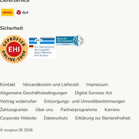
Lieferservice
DHL Shipping Method
DPD Shipping Method
Sicherheit
Security
Security
Security
Kontakt
Versandkosten und Lieferzeit
Impressum
Allgemeine Geschäftsbedingungen
Digital Services Act
Vertrag widerrufen
Entsorgungs- und Umweltbestimmungen
Zahlungsarten
Über uns
Partnerprogramme
Karriere
Corporate Website
Datenschutz
Erklärung zur Barrierefreiheit
© zooplus SE
2026