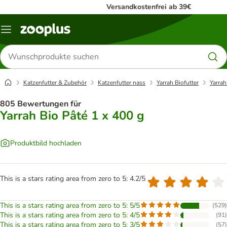
Versandkostenfrei ab 39€
Menü
Produkte
suchen
Katzenfutter & Zubehör
Katzenfutter nass
Yarrah Biofutter
Yarrah
805 Bewertungen für
Yarrah Bio Pâté 1 x 400 g
Produktbild hochladen
This is a stars rating area from zero to 5: 4.2/5
This is a stars rating area from zero to 5: 5/5
(
529
)
This is a stars rating area from zero to 5: 4/5
(
91
)
This is a stars rating area from zero to 5: 3/5
(
57
)