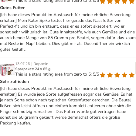
This is a stars rating area from zero to 5: 5/5
Gutes Futter
[Ich habe dieses Produkt im Austausch für meine ehrliche Bewertung
erhalten] Mein Kater Spike testet hier gerade das Nassfutter von
Perfect-fit und ich bin erstaunt, dass er es sofort skzeptiert, wo er
sonst sehr wählerisch ist. Gute Inhaltstoffe, wie auch Gemüse und eine
ausreichende Menge von 85 Gramm pro Beutel, sorgen dafür, das kaum
mal Reste im Napf bleiben. Dies gibt mir als Dosenöffner ein wirklich
gutes Gefühl.
|
13.07.26
Dopamin
Sparpaket: 24 x 85 g
This is a stars rating area from zero to 5: 5/5
Sehr zufrieden
[Ich habe dieses Produkt im Austausch für meine ehrliche Bewertung
erhalten] Es wurde jede Sorte aufgefressen sogar das Gemüse. Es hat
je nach Sorte schon nach typischen Katzenfutter gerochen. Die Beutel
ließen sich leicht öffnen und einfach komplett entleeren ohne sich die
Finger schmutzig zumachen . Das Futter wurde gut vertragen habe
sonst die 50 gramm gekauft werde demnächst öfters die große
Packung kaufen.