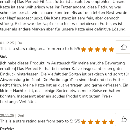
erhalten] Das Perfect-Fit Nassfutter ist absolut zu empfehlen. Unsere
Katze ist sehr wählerisch was ihr Futter angeht, diese Packung war
schneller leer als wir schauen konnten. Bis auf den letzten Rest wurde
der Napf ausgeschleckt. Die Konsistenz ist sehr fein, aber dennoch
stückig. Bisher war der Napf nie so leer wie bei diesem Futter, es ist
teurer als andere Marken aber für unsere Katze eine definitive Lösung.
|
01.12.25
Do
This is a stars rating area from zero to 5: 5/5
Gut
[Ich habe dieses Produkt im Austausch für meine ehrliche Bewertung
erhalten] Das Perfect Fit hat bei meiner Katze insgesamt einen guten
Eindruck hinterlassen. Die Vielfalt der Sorten ist praktisch und sorgt für
Abwechslung im Napf. Die Portionsgrößen sind ideal und das Futter
riecht frisch. Meine Katze hat es gut vertragen und gerne gefressen. Ein
kleiner Nachteil ist, dass einige Sorten etwas mehr Soße enthalten
könnten. Insgesamt aber ein solides Produkt mit gutem Preis-
Leistungs-Verhältnis.
|
28.11.25
Dori
This is a stars rating area from zero to 5: 5/5
Perfekt