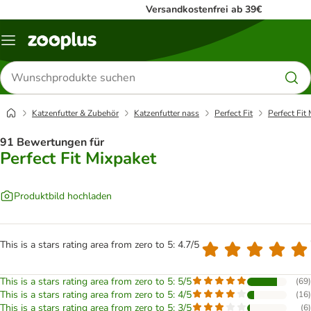
Versandkostenfrei ab 39€
Menü
Produkte
suchen
Katzenfutter & Zubehör
Katzenfutter nass
Perfect Fit
Perfect Fit
91 Bewertungen für
Perfect Fit Mixpaket
Produktbild hochladen
This is a stars rating area from zero to 5: 4.7/5
This is a stars rating area from zero to 5: 5/5
(
69
)
This is a stars rating area from zero to 5: 4/5
(
16
)
This is a stars rating area from zero to 5: 3/5
(
6
)