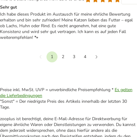
Sehr gut
Ich habe dieses Produkt im Austausch für meine ehrliche Bewertung
erhalten und bin sehr zufrieden! Meine Katzen lieben das Futter – egal
ob Lachs, Huhn oder Rind. Es riecht angenehm, hat eine gute
Konsistenz und wird sehr gut vertragen. Ich kann es auf jeden Fall
weiterempfehlen! 🐾
1
2
3
4
Vorherige
Weiter
Preise inkl. MwSt. UVP = unverbindliche Preisempfehlung *
Es gelten
die Lieferbedingungen
"Sonst" = Der niedrigste Preis des Artikels innerhalb der letzten 30
Tage.
zooplus ist berechtigt, deine E-Mail-Adresse für Direktwerbung für
eigene ähnliche Waren oder Dienstleistungen zu verwenden. Du kannst
dem jederzeit widersprechen, ohne dass hierfür andere als die
Übermittlungskosten nach den Basistarifen entstehen, indem du den