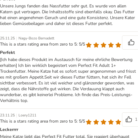
Unsere Jungs fanden das Nassfutter sehr gut. Es wurde von allen
Katern gut vertragen. Die Inhaltsstoffe sind ebenfalls okay. Das Futter
hat einen angenehmen Geruch und eine gute Konsistenz. Unsere Kater
lieben Gemüsebeilagen und daher ist dieses Futter perfekt.
|
25.11.25
Nagy-Bozo Bernadett
This is a stars rating area from zero to 5: 5/5
Perfekt
[Ich habe dieses Produkt im Austausch für meine ehrliche Bewertung
erhalten] Ich bin wirklich begeistert vom Perfect Fit Adult 1+
Trockenfutter. Meine Katze hat es sofort super angenommen und frisst
es mit großem Appetit.Seit wir dieses Futter füttern, hat sich ihr Fell
sichtbar verbessert. Es ist viel weicher und glänzender geworden, was
zeigt, dass die Nährstoffe gut wirken. Die Verdauung klappt auch
wunderbar, es gibt keinerlei Probleme. Ich finde das Preis-Leistungs-
Verhältnis top.
|
23.11.25
Loery1211
1
This is a stars rating area from zero to 5: 5/5
Leckerrrr
Meine Katze liebt das Perfect Fit Futter total. Sie reagiert überhaupt