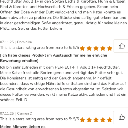
Feuchtfutter Adult 1+ in den Sorten Lachs & Karotten, Huhn & Erbsen,
Rind & Karotten und Hochseefisch & Erbsen gegeben. Schon beim
Öffnen der Dose war der Duft verlockend und mein Kater konnte es
kaum abwarten zu probieren. Die Stücke sind saftig, gut erkennbar und
in einer geschmeidigen Soße angerichtet, genau richtig für seine kleinen
Pfötchen. Seit er das Futter bekom
|
07.11.25
Dominika
This is a stars rating area from zero to 5: 5/5
[Ich habe dieses Produkt im Austausch für meine ehrliche
Bewertung erhalten]
Ich bin sehr zufrieden mit dem PERFECT-FIT Adult 1+ Feuchtfutter.
Meine Katze frisst alle Sorten gerne und verträgt das Futter sehr gut.
Die Konsistenz ist saftig und der Geruch angenehm. Mir gefällt
besonders, dass wichtige Nährstoffe enthalten sind und das Futter auf
die Gesundheit von erwachsenen Katzen abgestimmt ist. Seitdem wir
dieses Futter verwenden, wirkt meine Katze aktiv, zufrieden und hat ein
schönes Fell. D
|
07.11.25
Carmen D
This is a stars rating area from zero to 5: 5/5
Meine Mietzen lieben es