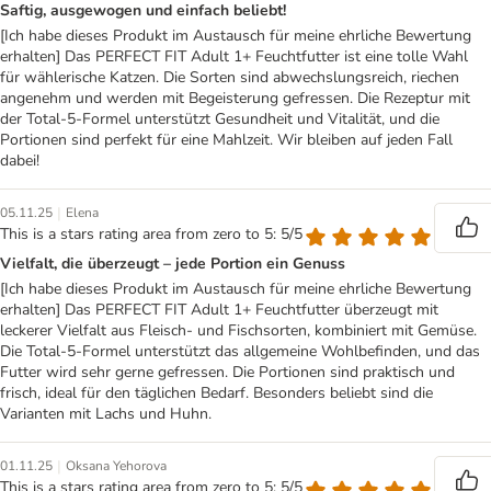
Saftig, ausgewogen und einfach beliebt!
[Ich habe dieses Produkt im Austausch für meine ehrliche Bewertung
erhalten] Das PERFECT FIT Adult 1+ Feuchtfutter ist eine tolle Wahl
für wählerische Katzen. Die Sorten sind abwechslungsreich, riechen
angenehm und werden mit Begeisterung gefressen. Die Rezeptur mit
der Total-5-Formel unterstützt Gesundheit und Vitalität, und die
Portionen sind perfekt für eine Mahlzeit. Wir bleiben auf jeden Fall
dabei!
|
05.11.25
Elena
This is a stars rating area from zero to 5: 5/5
Vielfalt, die überzeugt – jede Portion ein Genuss
[Ich habe dieses Produkt im Austausch für meine ehrliche Bewertung
erhalten] Das PERFECT FIT Adult 1+ Feuchtfutter überzeugt mit
leckerer Vielfalt aus Fleisch- und Fischsorten, kombiniert mit Gemüse.
Die Total-5-Formel unterstützt das allgemeine Wohlbefinden, und das
Futter wird sehr gerne gefressen. Die Portionen sind praktisch und
frisch, ideal für den täglichen Bedarf. Besonders beliebt sind die
Varianten mit Lachs und Huhn.
|
01.11.25
Oksana Yehorova
This is a stars rating area from zero to 5: 5/5