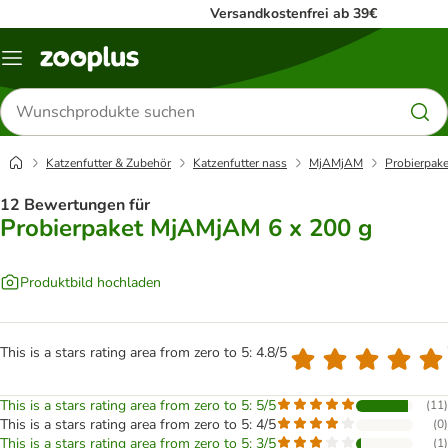
Versandkostenfrei ab 39€
Menü
Produkte
suchen
Katzenfutter & Zubehör
Katzenfutter nass
MjAMjAM
Probierpak
12 Bewertungen für
Probierpaket MjAMjAM 6 x 200 g
Produktbild hochladen
This is a stars rating area from zero to 5: 4.8/5
This is a stars rating area from zero to 5: 5/5
(
11
)
This is a stars rating area from zero to 5: 4/5
(
0
)
This is a stars rating area from zero to 5: 3/5
(
1
)