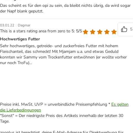
Das scheint es für den opi zu sein, da bleibt nichts übrig, da wird sogar
der Napf blank geputzt.
|
03.01.22
Dagmar
5
This is a stars rating area from zero to 5: 5/5
Hochwertiges Futter
Sehr hochwertiges, getreide- und zuckerfreies Futter mit hohem
Fleischanteil, das schmeckt! Mit Mjamjam u.a. und etwas Geduld
konnten wir Sammy vom Trockenfutter entwöhnen (er wollte vorher
nur noch TroFu)...
Preise inkl. MwSt. UVP = unverbindliche Preisempfehlung *
Es gelten
die Lieferbedingungen
"Sonst" = Der niedrigste Preis des Artikels innerhalb der letzten 30
Tage.
zooplus ist berechtigt, deine E-Mail-Adresse für Direktwerbung für