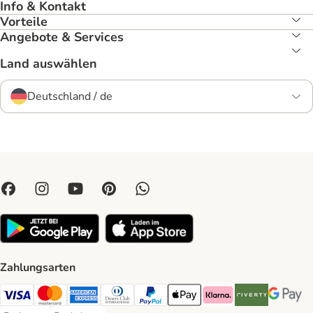
Info & Kontakt
Vorteile
Angebote & Services
Land auswählen
Deutschland / de
Zahlungsarten
Visa Payment Method
Mastercard Payment Method
American Express Payment Method
Diners Club Payment Method
PayPal Payment Method
Apple Pay Payment Method
Klarna Payment Method
Riverty Payment 
Google P