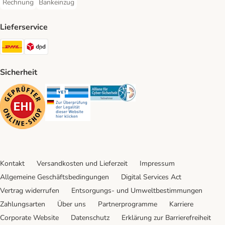
Rechnung
Bankeinzug
Rechnung Payment Method
Bankeinzug Payment Method
Lieferservice
DHL Shipping Method
DPD Shipping Method
Sicherheit
Security
Security
Security
Kontakt
Versandkosten und Lieferzeit
Impressum
Allgemeine Geschäftsbedingungen
Digital Services Act
Vertrag widerrufen
Entsorgungs- und Umweltbestimmungen
Zahlungsarten
Über uns
Partnerprogramme
Karriere
Corporate Website
Datenschutz
Erklärung zur Barrierefreiheit