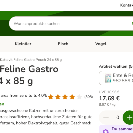
Kontak
Produkte
suchen
Kleintier
Fisch
Vogel
utter & Zubehör
Kategorie-Menü öffnen: Hundefutter & Zubehör
Kategorie-Menü öffnen: Kleintier
Kategorie-Menü öffnen
Ka
Kattovit Feline Gastro Pouch 24 x 85 g
 Feline Gastro
Artikel wählen (5
Ente & R
 x 85 g
982889.
UVP 18,96 €
g area from zero to 5: 4.0/5
(
308
)
17,69 €
en
8,67 € / kg
 ausgewachsene Katzen mit unzureichender
easinsuffizienz, hochverdauliche Zutaten für gute
fettarm, hoher Elektrolytgehalt, guter Geschmack
Du sammels