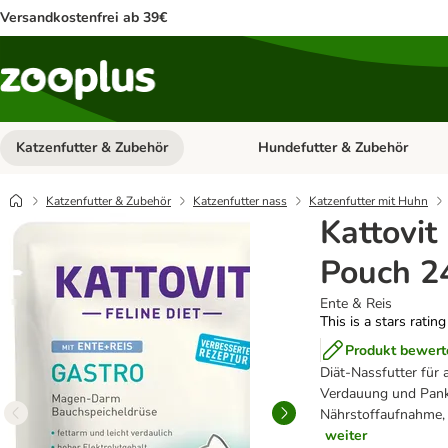
Versandkostenfrei ab 39€
Katzenfutter & Zubehör
Hundefutter & Zubehör
Kategorie-Menü öffnen: Katzenf
Katzenfutter & Zubehör
Katzenfutter nass
Katzenfutter mit Huhn
Kattovit
Pouch 24
Ente & Reis
This is a stars ratin
Produkt bewert
Diät-Nassfutter für
Verdauung und Pankr
Nährstoffaufnahme, 
weiter