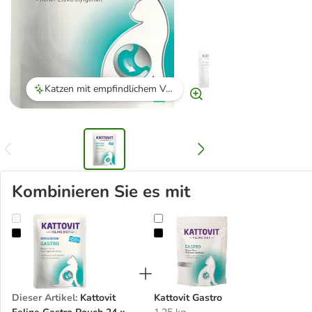
Katzen mit empfindlichem Verdauungstrakt vertragen das Futter gut.
Kombinieren Sie es mit
Kattovit Feline Gastro Pouch 24 x 85 g
Kattovit Gastro
Dieser Artikel
:
Kattovit
Kattovit Gastro