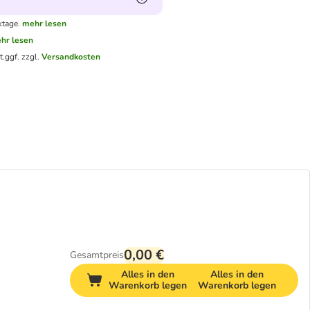
ktage.
mehr lesen
hr lesen
t.
ggf. zzgl.
Versandkosten
0,00 €
Gesamtpreis
Alles in den
Alles in den
Warenkorb legen
Warenkorb legen