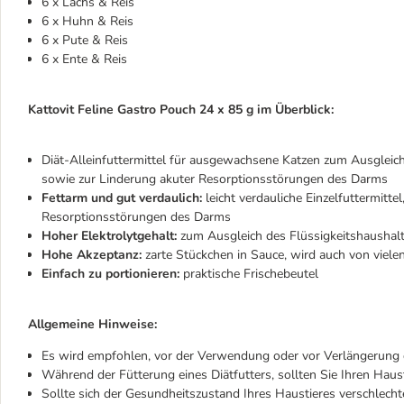
6 x Lachs & Reis
6 x Huhn & Reis
6 x Pute & Reis
6 x Ente & Reis
Kattovit Feline Gastro Pouch 24 x 85 g im Überblick:
Diät-Alleinfuttermittel für ausgewachsene Katzen zum Ausgleic
sowie zur Linderung akuter Resorptionsstörungen des Darms
Fettarm und gut verdaulich:
leicht verdauliche Einzelfuttermitte
Resorptionsstörungen des Darms
Hoher Elektrolytgehalt:
zum Ausgleich des Flüssigkeitshaushalt
Hohe Akzeptanz:
zarte Stückchen in Sauce, wird auch von vie
Einfach zu portionieren:
praktische Frischebeutel
Allgemeine Hinweise:
Es wird empfohlen, vor der Verwendung oder vor Verlängerung d
Während der Fütterung eines Diätfutters, sollten Sie Ihren Hau
Sollte sich der Gesundheitszustand Ihres Haustieres verschlecht