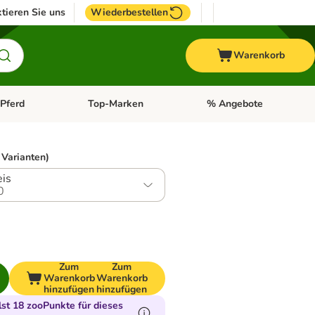
tieren Sie uns
Wiederbestellen
Warenkorb
Pferd
Top-Marken
% Angebote
: Fisch
tegorie-Menü öffnen: Vogel
Kategorie-Menü öffnen: Pferd
Kategorie-Menü öffnen: T
 Varianten)
eis
0
Zum
Zum
Warenkorb
Warenkorb
hinzufügen
hinzufügen
t 18 zooPunkte für dieses