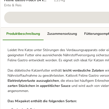
Feline Gastro Pouch 24 x
1,25 kg
85 g
Ente & Reis
Produktbeschreibung
Zusammensetzung
Fütterungsemp
Leidet Ihre Katze unter Störungen des Verdauungsapparats oder eine
geeigneten Futter eine ausreichende Nährstoffversorgung sicherzuste
Feline Gastro entwickelt worden. Es eignet sich ideal für Katzen
Das diätetische Katzenfutter enthält
leicht verdauliche Zutaten
wie
Nährstoffaufnahme zu gewährleisten. Kattovit Feline Gastro versorg
Elektrolytverluste auszugleichen
, die etwa bei häufigem Erbreche
zarten Stückchen in appetitlicher Sauce
und wird auch von vielen
angenommen.
Das Mixpaket enthält die folgenden Sorten: