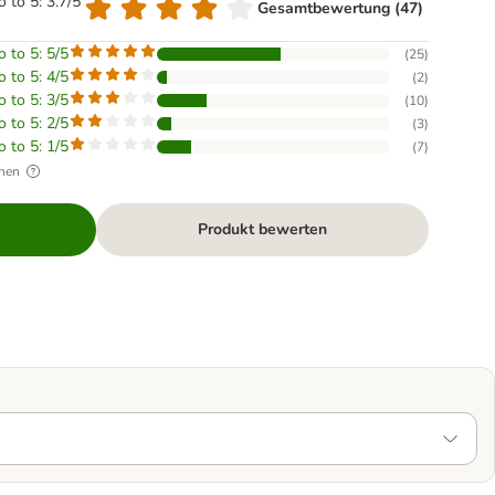
o to 5: 3.7/5
Gesamtbewertung (47)
o to 5: 5/5
(
25
)
o to 5: 4/5
(
2
)
o to 5: 3/5
(
10
)
o to 5: 2/5
(
3
)
o to 5: 1/5
(
7
)
hen
Produkt bewerten