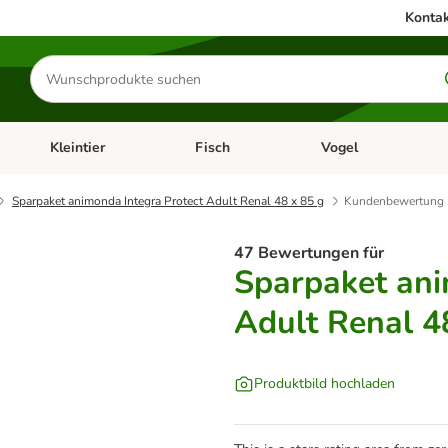
Kontak
Produkte
suchen
Kleintier
Fisch
Vogel
utter & Zubehör
Kategorie-Menü öffnen: Hundefutter & Zubehör
Kategorie-Menü öffnen: Kleintier
Kategorie-Menü öffnen
Ka
Sparpaket animonda Integra Protect Adult Renal 48 x 85 g
Kundenbewertung
47 Bewertungen für
Sparpaket ani
Adult Renal 4
Produktbild hochladen