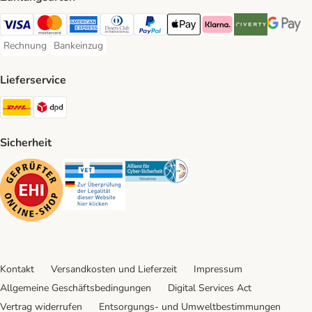
Visa Payment Method
Mastercard Payment Method
American Express Payment Method
Diners Club Payment Method
PayPal Payment Method
Apple Pay Payment Method
Klarna Payment Method
Riverty Payment 
Google P
Rechnung
Bankeinzug
Rechnung Payment Method
Bankeinzug Payment Method
Lieferservice
DHL Shipping Method
DPD Shipping Method
Sicherheit
Security
Security
Security
Kontakt
Versandkosten und Lieferzeit
Impressum
Allgemeine Geschäftsbedingungen
Digital Services Act
Vertrag widerrufen
Entsorgungs- und Umweltbestimmungen