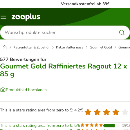
Versandkostenfrei ab 39€
Menü
Produkte
suchen
Katzenfutter & Zubehör
Katzenfutter nass
Gourmet Gold
Gourmet
577 Bewertungen für
Gourmet Gold Raffiniertes Ragout 12 x
85 g
Produktbild hochladen
This is a stars rating area from zero to 5: 4.2/5
This is a stars rating area from zero to 5: 5/5
(
391
)