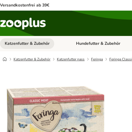
Versandkostenfrei ab 39€
Katzenfutter & Zubehör
Hundefutter & Zubehör
Kategorie-Menü öffnen: Katzenf
Katzenfutter & Zubehör
Katzenfutter nass
Feringa
Feringa Class