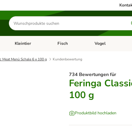
Kontak
Produkte
suchen
Kleintier
Fisch
Vogel
utter & Zubehör
Kategorie-Menü öffnen: Hundefutter & Zubehör
Kategorie-Menü öffnen: Kleintier
Kategorie-Menü öffnen
Ka
ic Meat Menü Schale 6 x 100 g
Kundenbewertung
734 Bewertungen für
Feringa Class
100 g
Produktbild hochladen