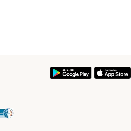
y
Security