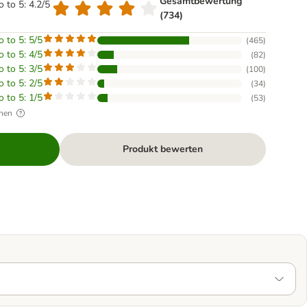
Gesamtbewertung
o to 5: 4.2/5
(734)
o to 5: 5/5
(
465
)
o to 5: 4/5
(
82
)
o to 5: 3/5
(
100
)
o to 5: 2/5
(
34
)
o to 5: 1/5
(
53
)
hen
Produkt bewerten