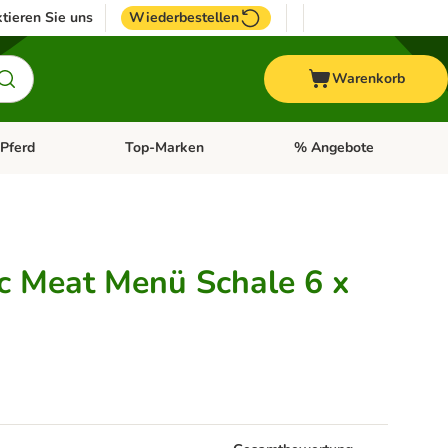
tieren Sie uns
Wiederbestellen
Warenkorb
Pferd
Top-Marken
% Angebote
: Fisch
tegorie-Menü öffnen: Vogel
Kategorie-Menü öffnen: Pferd
Kategorie-Menü öffnen: T
ic Meat Menü Schale 6 x