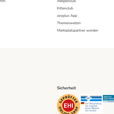
amm
Welpenclub
Kittenclub
zooplus App
Themenwelten
Marktplatzpartner werden
Sicherheit
ping Method
D Shipping Method
Security
Securit