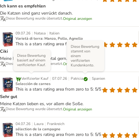
Ich kann es empfehlen
Die Katzen sind ganz verrückt danach.
Diese Bewertung wurde übersetzt.
Original anzeigen
|
|
09.07.26
Natasa
Italien
Varietà di terra: Manzo, Pollo, Agnello
This is a stars rating area from zero to 5: 5/5
Diese Bewertung
Ciki
stammt von
Diese Bewertung
einem
Meine Katzen mögen es total gern.
basiert auf einem
verifizierten
Diese Bewertung wurde übersetzt.
Original anzeigen
verifizierten Kauf.
Kundenkonto.
|
|
|
Patricia
Verifizierter Kauf
07.07.26
Spanien
Selección de carnes
This is a stars rating area from zero to 5: 5/5
Sehr gut
Meine Katzen lieben es, vor allem die Soße.
Diese Bewertung wurde übersetzt.
Original anzeigen
|
|
04.07.26
Laura
Frankreich
sélection de la campagne
This is a stars rating area from zero to 5: 5/5