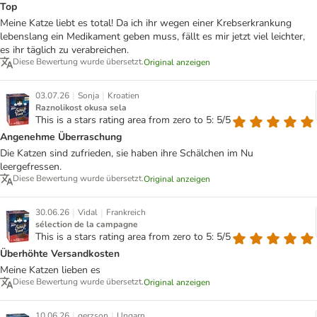
Top
Meine Katze liebt es total! Da ich ihr wegen einer Krebserkrankung
lebenslang ein Medikament geben muss, fällt es mir jetzt viel leichter,
es ihr täglich zu verabreichen.
Diese Bewertung wurde übersetzt.
Original anzeigen
|
|
03.07.26
Sonja
Kroatien
Raznolikost okusa sela
This is a stars rating area from zero to 5: 5/5
Angenehme Überraschung
Die Katzen sind zufrieden, sie haben ihre Schälchen im Nu
leergefressen.
Diese Bewertung wurde übersetzt.
Original anzeigen
|
|
30.06.26
Vidal
Frankreich
sélection de la campagne
This is a stars rating area from zero to 5: 5/5
Überhöhte Versandkosten
Meine Katzen lieben es
Diese Bewertung wurde übersetzt.
Original anzeigen
|
|
10.06.26
gerzson
Ungarn