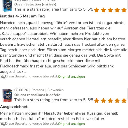
Ocean Selection (vízi ízek)
This is a stars rating area from zero to 5: 5/5
isst das 4-5 Mal am Tag
Nachdem sein „quasi Lebensgefährte“ verstorben ist, hat er gar nichts
mehr gefressen, also haben wir auf Anraten des Tierarztes die
„Katzensuppe“ ausprobiert. Wir haben mehrere Produkte von
verschiedenen Herstellern bestellt, aber dieses hier hat sich am besten
bewährt. Inzwischen steht natürlich auch das Trockenfutter den ganzen
Tag bereit, aber nach dem Füttern am Morgen meldet sich die Katze alle
paar Stunden und macht klar, dass sie genau das will. Die Sorte mit
Rind hat ihm überhaupt nicht geschmeckt, aber diese mit
Fischgeschmack frisst er alle, und das Schälchen wird blitzblank
ausgeschleckt.
Diese Bewertung wurde übersetzt.
Original anzeigen
|
|
08.06.26
Romana
Slowenien
Okusna raznolikost iz dežele
This is a stars rating area from zero to 5: 5/5
Ausgezeichnet
Meine Katzen mögen ihr Nassfutter lieber etwas flüssiger, deshalb
mische ich das „Juhico“ mit dem restlichen Felix Nassfutter.
Diese Bewertung wurde übersetzt.
Original anzeigen