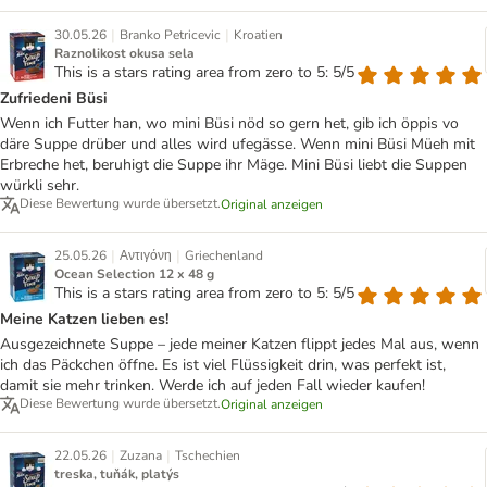
|
|
30.05.26
Branko Petricevic
Kroatien
Raznolikost okusa sela
This is a stars rating area from zero to 5: 5/5
Zufriedeni Büsi
Wenn ich Futter han, wo mini Büsi nöd so gern het, gib ich öppis vo
däre Suppe drüber und alles wird ufegässe. Wenn mini Büsi Müeh mit
Erbreche het, beruhigt die Suppe ihr Mäge. Mini Büsi liebt die Suppen
würkli sehr.
Diese Bewertung wurde übersetzt.
Original anzeigen
|
|
25.05.26
Αντιγόνη
Griechenland
Ocean Selection 12 x 48 g
This is a stars rating area from zero to 5: 5/5
Meine Katzen lieben es!
Ausgezeichnete Suppe – jede meiner Katzen flippt jedes Mal aus, wenn
ich das Päckchen öffne. Es ist viel Flüssigkeit drin, was perfekt ist,
damit sie mehr trinken. Werde ich auf jeden Fall wieder kaufen!
Diese Bewertung wurde übersetzt.
Original anzeigen
|
|
22.05.26
Zuzana
Tschechien
treska, tuňák, platýs