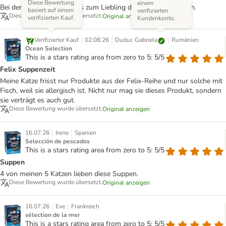
Diese Bewertung
einem
Bei der Sommerhitze ist es zum Liebling der Katzen geworden.
basiert auf einem
verifizierten
Diese Bewertung wurde übersetzt.
Original anzeigen
verifizierten Kauf.
Kundenkonto.
|
|
|
Duduc Gabriela
Verifizierter Kauf
02.08.26
Rumänien
Ocean Selection
This is a stars rating area from zero to 5: 5/5
Felix Suppenzeit
Meine Katze frisst nur Produkte aus der Felix-Reihe und nur solche mit
Fisch, weil sie allergisch ist. Nicht nur mag sie dieses Produkt, sondern
sie verträgt es auch gut.
Diese Bewertung wurde übersetzt.
Original anzeigen
|
|
16.07.26
Irene
Spanien
Selección de pescados
This is a stars rating area from zero to 5: 5/5
Suppen
4 von meinen 5 Katzen lieben diese Suppen.
Diese Bewertung wurde übersetzt.
Original anzeigen
|
|
16.07.26
Eve
Frankreich
sélection de la mer
This is a stars rating area from zero to 5: 5/5