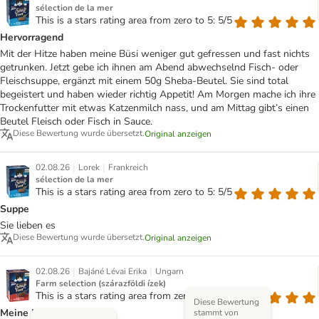
sélection de la mer
This is a stars rating area from zero to 5: 5/5
Hervorragend
Mit der Hitze haben meine Büsi weniger gut gefressen und fast nichts
getrunken. Jetzt gebe ich ihnen am Abend abwechselnd Fisch- oder
Fleischsuppe, ergänzt mit einem 50g Sheba-Beutel. Sie sind total
begeistert und haben wieder richtig Appetit! Am Morgen mache ich ihre
Trockenfutter mit etwas Katzenmilch nass, und am Mittag gibt’s einen
Beutel Fleisch oder Fisch in Sauce.
Diese Bewertung wurde übersetzt.
Original anzeigen
|
|
02.08.26
Lorek
Frankreich
sélection de la mer
This is a stars rating area from zero to 5: 5/5
Suppe
Sie lieben es
Diese Bewertung wurde übersetzt.
Original anzeigen
|
|
02.08.26
Bajáné Lévai Erika
Ungarn
Farm selection (szárazföldi ízek)
This is a stars rating area from zero to 5: 5/5
Diese Bewertung
Meine Katzen mögen es
stammt von