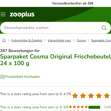
Versandkostenfrei ab 39€
Menü
Produkte
suchen
Katzenfutter & Zubehör
Katzenfutter nass
Cosma
Sparpaket Cosm
387 Bewertungen für
Sparpaket Cosma Original Frischebeutel
24 x 100 g
Produktbild hochladen
This is a stars rating area from zero to 5: 4.7/5
This is a stars rating area from zero to 5: 5/5
(
328
)