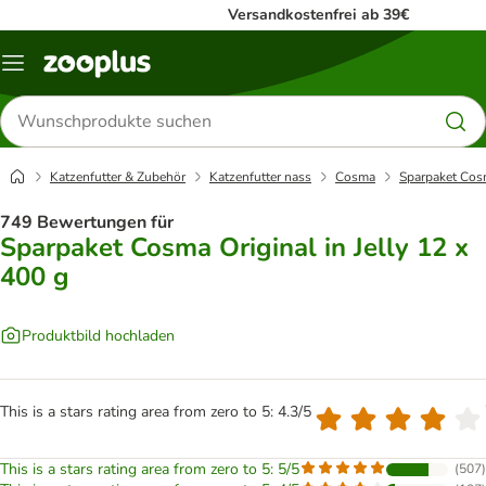
Versandkostenfrei ab 39€
Menü
Produkte
suchen
Katzenfutter & Zubehör
Katzenfutter nass
Cosma
Sparpaket Cosm
749 Bewertungen für
Sparpaket Cosma Original in Jelly 12 x
400 g
Produktbild hochladen
This is a stars rating area from zero to 5: 4.3/5
This is a stars rating area from zero to 5: 5/5
(
507
)