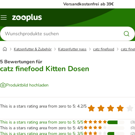
Versandkostenfrei ab 39€
Menü
Produkte
suchen
Katzenfutter & Zubehör
Katzenfutter nass
catz finefood
catz fin
5 Bewertungen für
catz finefood Kitten Dosen
Produktbild hochladen
This is a stars rating area from zero to 5: 4.2/5
This is a stars rating area from zero to 5: 5/5
(
3
)
This is a stars rating area from zero to 5: 4/5
(
0
)
This is a stars rating area from zero to 5: 3/5
(
2
)