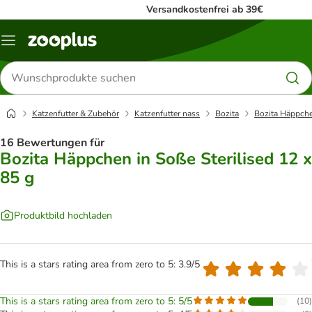
Versandkostenfrei ab 39€
Menü
Produkte
suchen
Katzenfutter & Zubehör
Katzenfutter nass
Bozita
Bozita Häppchen
16 Bewertungen für
Bozita Häppchen in Soße Sterilised 12 x
85 g
Produktbild hochladen
This is a stars rating area from zero to 5: 3.9/5
This is a stars rating area from zero to 5: 5/5
(
10
)