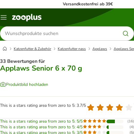
Versandkostenfrei ab 39€
Menü
Produkte
suchen
Katzenfutter & Zubehör
Katzenfutter nass
Applaws
Applaws Sen
33 Bewertungen für
Applaws Senior 6 x 70 g
Produktbild hochladen
This is a stars rating area from zero to 5: 3.7/5
This is a stars rating area from zero to 5: 5/5
(
16
)
This is a stars rating area from zero to 5: 4/5
(
4
)
This is a stars rating area from zero to 5: 3/5
(
5
)