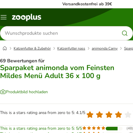
Versandkostenfrei ab 39€
Menü
Produkte
suchen
Katzenfutter & Zubehör
Katzenfutter nass
animonda Carny
Sparp
69 Bewertungen für
Sparpaket animonda vom Feinsten
Mildes Menü Adult 36 x 100 g
Produktbild hochladen
This is a stars rating area from zero to 5: 4.1/5
This is a stars rating area from zero to 5: 5/5
(
48
)