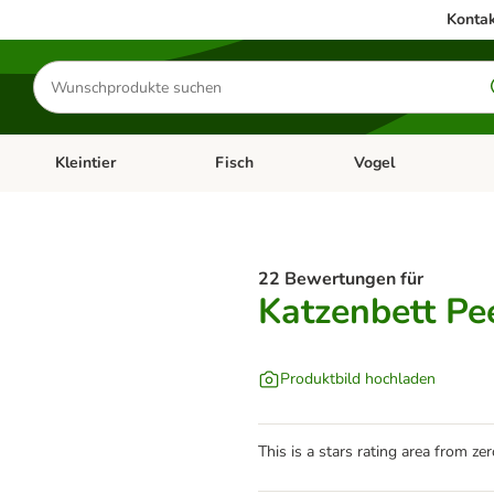
Kontak
Produkte
suchen
Kleintier
Fisch
Vogel
utter & Zubehör
Kategorie-Menü öffnen: Hundefutter & Zubehör
Kategorie-Menü öffnen: Kleintier
Kategorie-Menü öffnen
Ka
22 Bewertungen für
Katzenbett P
Produktbild hochladen
This is a stars rating area from zer