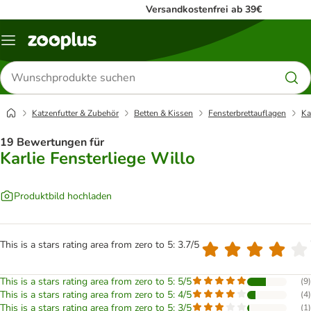
Versandkostenfrei ab 39€
Menü
Produkte
suchen
Katzenfutter & Zubehör
Betten & Kissen
Fensterbrettauflagen
Ka
19 Bewertungen für
Karlie Fensterliege Willo
Produktbild hochladen
This is a stars rating area from zero to 5: 3.7/5
This is a stars rating area from zero to 5: 5/5
(
9
)
This is a stars rating area from zero to 5: 4/5
(
4
)
This is a stars rating area from zero to 5: 3/5
(
1
)