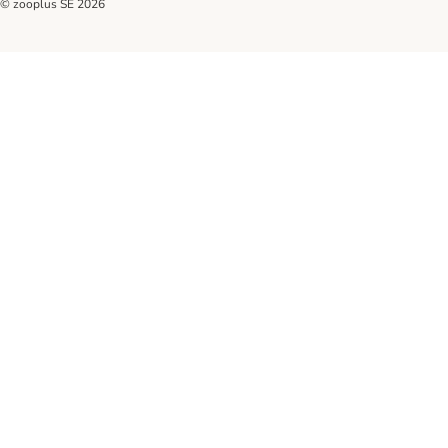
© zooplus SE
2026