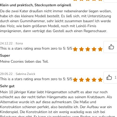
Klein und praktisch, Stecksystem originell
Da die zwei Kater draußen nicht immer nebeneinander liegen wollen,
habe ich das kleinere Modell bestellt. Es ließ sich, mit Unterstützung
durch einen Gummihammer, sehr leicht zusammen bauen! Ich werde
das Holz, wie beim größeren Modell, noch mit Leinöl-Firnis
imprägnieren, dann verträgt das Gestell auch einen Regenschauer.
|
24.12.22
Ilona
This is a stars rating area from zero to 5: 5/5
Super
Meine Coonies lieben das Teil.
|
29.05.22
Sabrina Zwick
1
This is a stars rating area from zero to 5: 5/5
Sehr gut
Mein 10 jähriger Kater liebt Hängematten schafft es aber nur noch
schlecht aus der recht tiefen Hängematte aus seinem Kratzbaum. Als
Alternative wurde ich auf diese aufmerksam. Die Maße und
Konstruktion schienen perfekt, also bestellte ich. Der Aufbau war ein
Kinderspiel. Die Konstruktion ist ein wenig wackelig was sich bei
Belastung aber gibt. Er kann sie problemlos vom Boden aus aufsuchen,