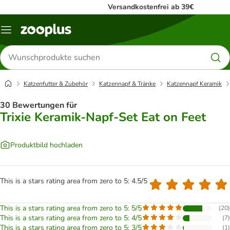
Versandkostenfrei ab 39€
Menü
Produkte
suchen
Katzenfutter & Zubehör
Katzennapf & Tränke
Katzennapf Keramik
30 Bewertungen für
Trixie Keramik-Napf-Set Eat on Feet
Produktbild hochladen
This is a stars rating area from zero to 5: 4.5/5
This is a stars rating area from zero to 5: 5/5
(
20
)
This is a stars rating area from zero to 5: 4/5
(
7
)
This is a stars rating area from zero to 5: 3/5
(
1
)