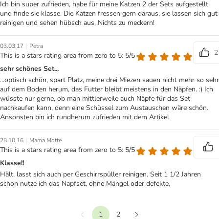
Ich bin super zufrieden, habe für meine Katzen 2 der Sets aufgestellt
und finde sie klasse. Die Katzen fressen gern daraus, sie lassen sich gut
reinigen und sehen hübsch aus. Nichts zu meckern!
|
03.03.17
Petra
2
This is a stars rating area from zero to 5: 5/5
sehr schönes Set...
...optisch schön, spart Platz, meine drei Miezen sauen nicht mehr so sehr
auf dem Boden herum, das Futter bleibt meistens in den Näpfen. :) Ich
wüsste nur gerne, ob man mittlerweile auch Näpfe für das Set
nachkaufen kann, denn eine Schüssel zum Austauschen wäre schön.
Ansonsten bin ich rundherum zufrieden mit dem Artikel.
|
28.10.16
Mama Motte
This is a stars rating area from zero to 5: 5/5
Klasse!!
Hält, lasst sich auch per Geschirrspüller reinigen. Seit 1 1/2 Jahren
schon nutze ich das Napfset, ohne Mängel oder defekte,
1
2
Vorherige