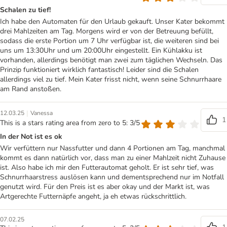
Schalen zu tief!
Ich habe den Automaten für den Urlaub gekauft. Unser Kater bekommt
drei Mahlzeiten am Tag. Morgens wird er von der Betreuung befüllt,
sodass die erste Portion um 7 Uhr verfügbar ist, die weiteren sind bei
uns um 13:30Uhr und um 20:00Uhr eingestellt. Ein Kühlakku ist
vorhanden, allerdings benötigt man zwei zum täglichen Wechseln. Das
Prinzip funktioniert wirklich fantastisch! Leider sind die Schalen
allerdings viel zu tief. Mein Kater frisst nicht, wenn seine Schnurrhaare
am Rand anstoßen.
|
12.03.25
Vanessa
1
This is a stars rating area from zero to 5: 3/5
In der Not ist es ok
Wir verfüttern nur Nassfutter und dann 4 Portionen am Tag, manchmal
kommt es dann natürlich vor, dass man zu einer Mahlzeit nicht Zuhause
ist. Also habe ich mir den Futterautomat geholt. Er ist sehr tief, was
Schnurrhaarstress auslösen kann und dementsprechend nur im Notfall
genutzt wird. Für den Preis ist es aber okay und der Markt ist, was
Artgerechte Futternäpfe angeht, ja eh etwas rückschrittlich.
07.02.25