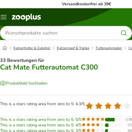
Versandkostenfrei ab 39€
Menü
Produkte
suchen
Katzenfutter & Zubehör
Katzennapf & Tränke
Futterautomaten
Ca
33 Bewertungen für
Cat Mate Futterautomat C300
Produktbild hochladen
This is a stars rating area from zero to 5: 4.3/5
This is a stars rating area from zero to 5: 5/5
(
19
)
This is a stars rating area from zero to 5: 4/5
(
7
)
This is a stars rating area from zero to 5: 3/5
(
6
)