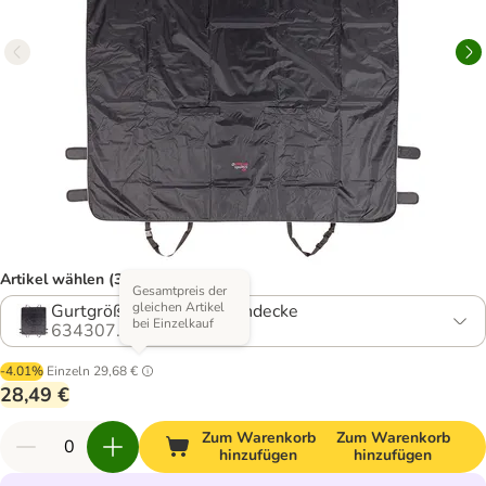
Artikel wählen (3 Varianten)
Gesamtpreis der
gleichen Artikel
Gurtgröße S + Autoschondecke
bei Einzelkauf
634307.0
-4.01%
Einzeln
29,68 €
28,49 €
Zum Warenkorb
Zum Warenkorb
hinzufügen
hinzufügen