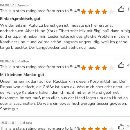
|
04.08.17
Amelie
1
This is a stars rating area from zero to 5: 4/5
Einfach,praktisch, gut
Wie der Sitz im Auto zu befestigen ist, musste ich hier erstmal
nachschauen. Aber Hund (Yorks-Tibettrrrier Mix mit 5kg) saß dann ruhig
und entspannt neben mir. Leider hatte ich das gleiche Problem mit dem
Karabiner und Hund würde schön langsam ungeduldig, weil ich gar so
lange brauchte. Der Langstreckentest steht noch aus.
|
08.06.16
Madlen
4
This is a stars rating area from zero to 5: 4/5
Mit kleinem Manko-gut
Unser Terriermix darf auf der Rückbank in diesem Korb mitfahren. Der
Einbau war einfach, die Größe ist auch ok. Was mich aber echt nervt, ist
der winzige Karabinerhaken, den ich nicht mit einer Hand geöffnet
bekomme. Immer muß man alles aus der Hand legen um den Hund ab
oder anzuschnallen. Da wäre ein etwas hochwertiger besser gewesen.
Sonst gut
|
19.01.16
LiLaLuna
2
This is a stars rating area from zero to 5: 4/5