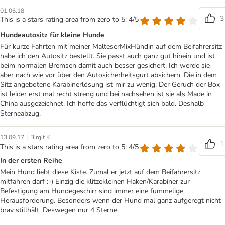
01.06.18
3
This is a stars rating area from zero to 5: 4/5
Hundeautositz für kleine Hunde
Für kurze Fahrten mit meiner MalteserMixHündin auf dem Beifahrersitz
habe ich den Autositz bestellt. Sie passt auch ganz gut hinein und ist
beim normalen Bremsen damit auch besser gesichert. Ich werde sie
aber nach wie vor über den Autosicherheitsgurt absichern. Die in dem
Sitz angebotene Karabinerlösung ist mir zu wenig. Der Geruch der Box
ist leider erst mal recht streng und bei nachsehen ist sie als Made in
China ausgezeichnet. Ich hoffe das verflüchtigt sich bald. Deshalb
Sterneabzug.
|
13.09.17
Birgit K.
1
This is a stars rating area from zero to 5: 4/5
In der ersten Reihe
Mein Hund liebt diese Kiste. Zumal er jetzt auf dem Beifahrersitz
mitfahren darf :-) Einzig die klitzekleinen Haken/Karabiner zur
Befestigung am Hundegeschirr sind immer eine fummelige
Herausforderung. Besonders wenn der Hund mal ganz aufgeregt nicht
brav stillhält. Deswegen nur 4 Sterne.