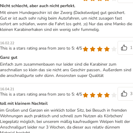
Nicht schlecht, aber auch nicht perfekt.
Mit einem Hundegeschirr ist der Zwerg (Dackelwelpe) gut gesichert.
Gut er ist auch sehr ruhig beim Autofahren, um nicht zusagen fast
sofort am schlafen, wenn die Fahrt los geht. ;o) Nur das eine Manko die
kleinen Karabinerhaken sind ein wenig sehr fummelig.
16.02.22
1
This is a stars rating area from zero to 5: 4/5
Ganz gut
Einfach zum zusammenbauen nur leider sind die Karabiner zum
anschnallen so klein das sie nicht ans Geschirr passen.. Außerdem sind
die anschnallgurte sehr dünn. Ansonsten super Qualität
16.04.21
3
This is a stars rating area from zero to 5: 4/5
toll mit kleinem Nachteil
im Großen und Ganzen ein wirklich toller Sitz, bei Besuch in fremden
Wohnungen auch praktisch und schnell zum Nutzen als Körbchen/
Liegeplatz möglich, bei unserem mäßig kaufreudigem Welpen hielt der
Anschnallgurt leider nur 3 Wochen, da dieser aus relativ dünnem
Material besteht