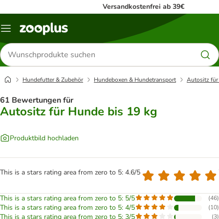
Versandkostenfrei ab 39€
Menü
Produkte
suchen
Hundefutter & Zubehör
Hundeboxen & Hundetransport
Autositz fü
61 Bewertungen für
Autositz für Hunde bis 19 kg
Produktbild hochladen
This is a stars rating area from zero to 5: 4.6/5
This is a stars rating area from zero to 5: 5/5
(
46
)
This is a stars rating area from zero to 5: 4/5
(
10
)
This is a stars rating area from zero to 5: 3/5
(
3
)