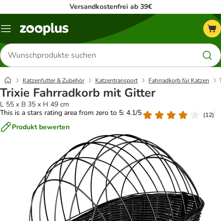
Versandkostenfrei ab 39€
Menü
Produkte
suchen
Katzenfutter & Zubehör
Katzentransport
Fahrradkorb für Katzen
Trixie Fahrradkorb mit Gitter
L 55 x B 35 x H 49 cm
This is a stars rating area from zero to 5: 4.1/5
(
12
)
Produkt bewerten