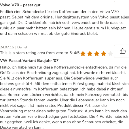
Volvo V70 - passt gut
Endlich eine Schondecke für den Kofferraum der in den Volvo V70
passt. Selbst mit dem original Hundegittersystem von Volvo passt alles
ganz gut. Die Druckknöpfe hab ich such verwendet und finde dass es
ruhig ein paar mehr hätten sein können. Heute geht's zum Hundeplatz
und dann schauen wir mal ob der gute Eindruck bleibt.
|
24.07.15
Daniel
This is a stars rating area from zero to 5: 4/5
VW Passat Variant Baujahr '07
Hallo, ich habe mich für diese Kofferraumdecke entschieden, da mir die
Größe aus der Beschreibung zugesagt hat. Ich wurde nicht enttäuscht.
Sie füllt den Kofferraum super aus. Die Seitenwände werden auch
bestens geschützt. Mit dem enthaltenen Befestigungsmaterial lässt sich
diese einwnadfrei im Kofferraum befestigen. Ich habe dabei nicht auf
das Bohren von Löchern verzichtet, da ich mein Fahrzeug vermutlich bis
zur letzten Stunde fahren werde. Über die Lebensdauer kann ich noch
nicht viel sagen. Ist mein erstes Produkt dieser Art, aber die
Verarbeitung macht einen sehr guten Eindruck. Auch kann ich nach den
ersten Fahrten keine Beschädigungen feststellen. Die 4 Punkte habe ich
nur gegeben, weil ich denke, wenn man ohne Schrauben arbeitet, die
Decke verrutschen kann.