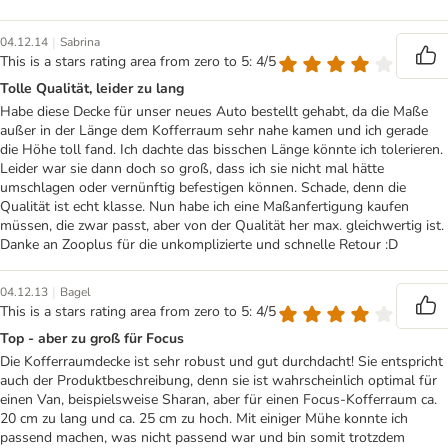
|
04.12.14
Sabrina
This is a stars rating area from zero to 5: 4/5
Tolle Qualität, leider zu lang
Habe diese Decke für unser neues Auto bestellt gehabt, da die Maße
außer in der Länge dem Kofferraum sehr nahe kamen und ich gerade
die Höhe toll fand. Ich dachte das bisschen Länge könnte ich tolerieren.
Leider war sie dann doch so groß, dass ich sie nicht mal hätte
umschlagen oder vernünftig befestigen können. Schade, denn die
Qualität ist echt klasse. Nun habe ich eine Maßanfertigung kaufen
müssen, die zwar passt, aber von der Qualität her max. gleichwertig ist.
Danke an Zooplus für die unkomplizierte und schnelle Retour :D
|
04.12.13
Bagel
This is a stars rating area from zero to 5: 4/5
Top - aber zu groß für Focus
Die Kofferraumdecke ist sehr robust und gut durchdacht! Sie entspricht
auch der Produktbeschreibung, denn sie ist wahrscheinlich optimal für
einen Van, beispielsweise Sharan, aber für einen Focus-Kofferraum ca.
20 cm zu lang und ca. 25 cm zu hoch. Mit einiger Mühe konnte ich
passend machen, was nicht passend war und bin somit trotzdem