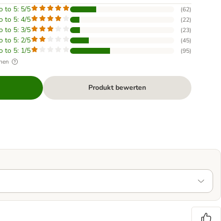
o to 5: 5/5
(
62
)
o to 5: 4/5
(
22
)
o to 5: 3/5
(
23
)
o to 5: 2/5
(
45
)
o to 5: 1/5
(
95
)
hen
Produkt bewerten