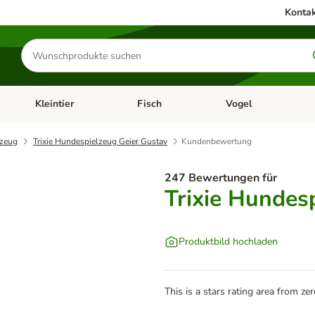
Kontak
Produkte
suchen
Kleintier
Fisch
Vogel
utter & Zubehör
Kategorie-Menü öffnen: Hundefutter & Zubehör
Kategorie-Menü öffnen: Kleintier
Kategorie-Menü öffnen
Ka
lzeug
Trixie Hundespielzeug Geier Gustav
Kundenbewertung
247 Bewertungen für
Trixie Hundes
Produktbild hochladen
This is a stars rating area from zer