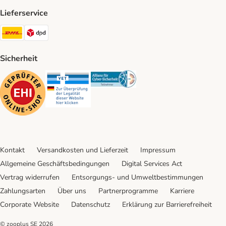
Lieferservice
DHL Shipping Method
DPD Shipping Method
Sicherheit
Security
Security
Security
Kontakt
Versandkosten und Lieferzeit
Impressum
Allgemeine Geschäftsbedingungen
Digital Services Act
Vertrag widerrufen
Entsorgungs- und Umweltbestimmungen
Zahlungsarten
Über uns
Partnerprogramme
Karriere
Corporate Website
Datenschutz
Erklärung zur Barrierefreiheit
© zooplus SE
2026