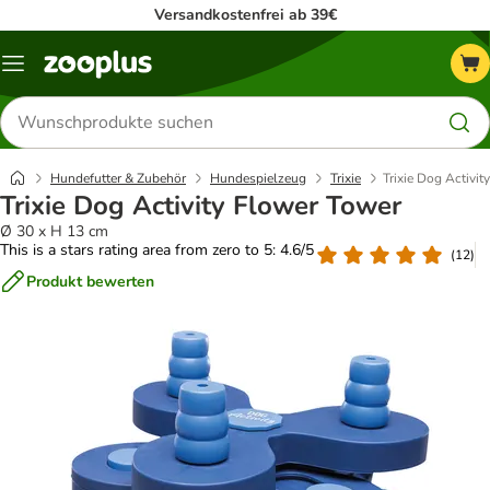
Versandkostenfrei ab 39€
Menü
Produkte
suchen
Hundefutter & Zubehör
Hundespielzeug
Trixie
Trixie Dog Activi
Trixie Dog Activity Flower Tower
Ø 30 x H 13 cm
This is a stars rating area from zero to 5: 4.6/5
(
12
)
Produkt bewerten