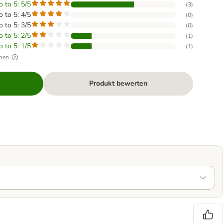
o to 5: 5/5
(
3
)
o to 5: 4/5
(
0
)
o to 5: 3/5
(
0
)
o to 5: 2/5
(
1
)
o to 5: 1/5
(
1
)
hen
Produkt bewerten