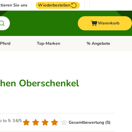
tieren Sie uns
Wiederbestellen
Warenkorb
Pferd
Top-Marken
% Angebote
: Fisch
tegorie-Menü öffnen: Vogel
Kategorie-Menü öffnen: Pferd
Kategorie-Menü öffnen: T
hen Oberschenkel
o to 5: 3.6/5
Gesamtbewertung (5)