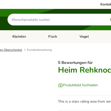
Kontak
Produkte
suchen
Kleintier
Fisch
Vogel
utter & Zubehör
Kategorie-Menü öffnen: Hundefutter & Zubehör
Kategorie-Menü öffnen: Kleintier
Kategorie-Menü öffnen
Ka
en Oberschenkel
Kundenbewertung
5 Bewertungen für
Heim Rehknoc
Produktbild hochladen
This is a stars rating area from zer