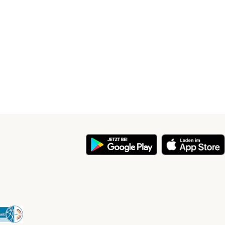
y
Security