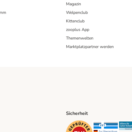
Magazin
amm
Welpenclub
Kittenclub
zooplus App
Themenwelten
Marktplatzpartner werden
Sicherheit
ping Method
D Shipping Method
Security
Securit