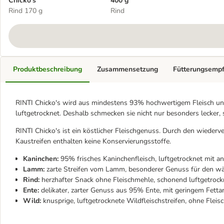
Chicko's
400 g
Rind 170 g
Rind
Produktbeschreibung
Zusammensetzung
Fütterungsemp
RINTI Chicko's wird aus mindestens 93% hochwertigem Fleisch und
luftgetrocknet. Deshalb schmecken sie nicht nur besonders lecker,
RINTI Chicko's ist ein köstlicher Fleischgenuss. Durch den wiederve
Kaustreifen enthalten keine Konservierungsstoffe.
Kaninchen:
95% frisches Kaninchenfleisch, luftgetrocknet mit an
Lamm:
zarte Streifen vom Lamm, besonderer Genuss für den w
Rind:
herzhafter Snack ohne Fleischmehle, schonend luftgetrock
Ente:
delikater, zarter Genuss aus 95% Ente, mit geringem Fetta
Wild:
knusprige, luftgetrocknete Wildfleischstreifen, ohne Flei