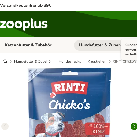
Versandkostenfrei ab 39€
Katzenfutter & Zubehör
Hundefutter & Zubehör
Kunden
Kategorie-Menü öffnen: Katzenf
hervor
Verhält
Hundefutter & Zubehör
Hundesnacks
Kaustreifen
RINTI Chicko's