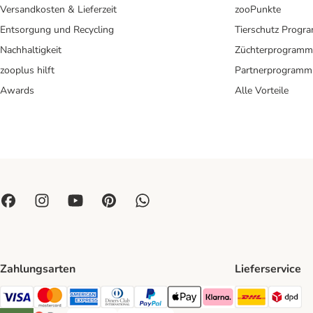
Versandkosten & Lieferzeit
zooPunkte
Entsorgung und Recycling
Tierschutz Progr
Nachhaltigkeit
Züchterprogramm
zooplus hilft
Partnerprogramm
Awards
Alle Vorteile
Zahlungsarten
Lieferservice
DHL Ship
DP
Visa Payment Method
Mastercard Payment Method
American Express Payment Method
Diners Club Payment Method
PayPal Payment Method
Apple Pay Payment Method
Klarna Payment Method