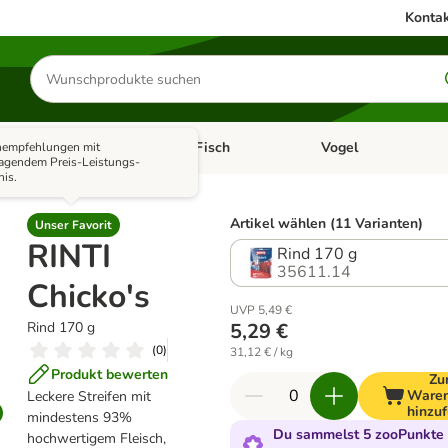
Kontak
Produkte
suchen
Kleintier
Fisch
Vogel
empfehlungen mit
utter & Zubehör
Kategorie-Menü öffnen: Hundefutter & Zubehör
Kategorie-Menü öffnen: Kleintier
Kategorie-Menü öffnen
Ka
ragendem Preis-Leistungs-
nis.
Artikel wählen (11 Varianten)
Unser Favorit
RINTI
Rind 170 g
35611.14
Chicko's
UVP 5,49 €
Rind 170 g
5,29 €
(
0
)
31,12 € / kg
Produkt bewerten
Zu
Waren
Leckere Streifen mit
hinzu
mindestens 93%
Du sammelst 5 zooPunkte 
hochwertigem Fleisch,