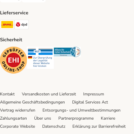
Rechnung Payment Method
Bankeinzug Payment Method
Lieferservice
DHL Shipping Method
DPD Shipping Method
Sicherheit
Security
Security
Security
Kontakt
Versandkosten und Lieferzeit
Impressum
Allgemeine Geschäftsbedingungen
Digital Services Act
Vertrag widerrufen
Entsorgungs- und Umweltbestimmungen
Zahlungsarten
Über uns
Partnerprogramme
Karriere
Corporate Website
Datenschutz
Erklärung zur Barrierefreiheit