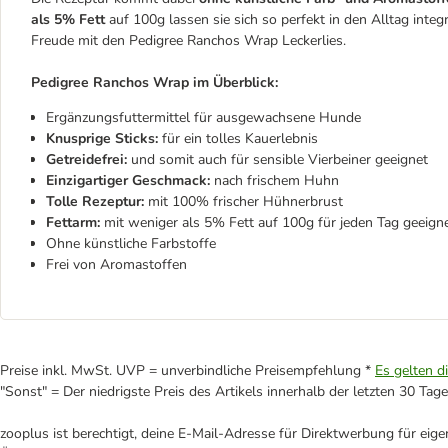
als 5% Fett
auf 100g lassen sie sich so perfekt in den Alltag in
Freude mit den Pedigree Ranchos Wrap Leckerlies.
Pedigree Ranchos Wrap im Überblick:
Ergänzungsfuttermittel für ausgewachsene Hunde
Knusprige Sticks:
für ein tolles Kauerlebnis
Getreidefrei:
und somit auch für sensible Vierbeiner geeignet
Einzigartiger Geschmack:
nach frischem Huhn
Tolle Rezeptur:
mit 100% frischer Hühnerbrust
Fettarm:
mit weniger als 5% Fett auf 100g für jeden Tag geeign
Ohne künstliche Farbstoffe
Frei von Aromastoffen
Preise inkl. MwSt. UVP = unverbindliche Preisempfehlung *
Es gelten d
"Sonst" = Der niedrigste Preis des Artikels innerhalb der letzten 30 Tage
zooplus ist berechtigt, deine E-Mail-Adresse für Direktwerbung für eig