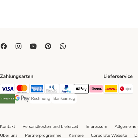
Zahlungsarten
Lieferservice
DHL Ship
DP
Visa Payment Method
Mastercard Payment Method
American Express Payment Method
Diners Club Payment Method
PayPal Payment Method
Apple Pay Payment Method
Klarna Payment Method
Rechnung
Bankeinzug
Rechnung Payment Method
Bankeinzug Payment Method
Riverty Payment Method
Google Pay Payment Method
Kontakt
Versandkosten und Lieferzeit
Impressum
Allgemeine
Über uns
Partnerprogramme
Karriere
Corporate Website
D