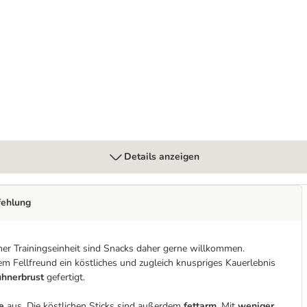
ipack
Details anzeigen
fehlung
er Trainingseinheit sind Snacks daher gerne willkommen.
em Fellfreund ein köstliches und zugleich knuspriges Kauerlebnis
ühnerbrust
gefertigt.
e
aus. Die köstlichen Sticks sind außerdem
fettarm
. Mit
weniger