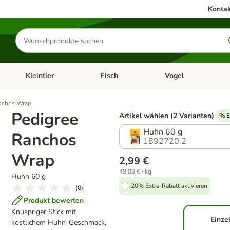
Kontak
Produkte
suchen
Kleintier
Fisch
Vogel
utter & Zubehör
Kategorie-Menü öffnen: Hundefutter & Zubehör
Kategorie-Menü öffnen: Kleintier
Kategorie-Menü öffnen
Ka
nchos Wrap
Pedigree
Artikel wählen (2 Varianten)
% E
Huhn 60 g
Ranchos
1892720.2
Wrap
2,99 €
49,83 € / kg
Huhn 60 g
-20% Extra-Rabatt aktivieren
(
0
)
Produkt bewerten
Knuspriger Stick mit
Einze
köstlichem Huhn-Geschmack,