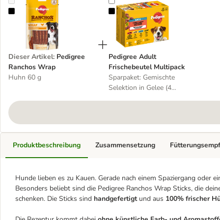
Pedigree Ranchos Wrap
Pedigree Adult Frischebeutel Mult
Dieser Artikel
:
Pedigree
Pedigree Adult
Ranchos Wrap
Frischebeutel Multipack
Huhn 60 g
Sparpaket: Gemischte
Selektion in Gelee (4
Varietäten) 48 x 100 g
Produktbeschreibung
Zusammensetzung
Fütterungsemp
Hunde lieben es zu Kauen. Gerade nach einem Spaziergang oder ein
Besonders beliebt sind die Pedigree Ranchos Wrap Sticks, die dein
schenken. Die Sticks sind
handgefertigt
und aus
100% frischer H
Die Rezeptur kommt dabei
ohne künstliche Farb- und Aromastoff