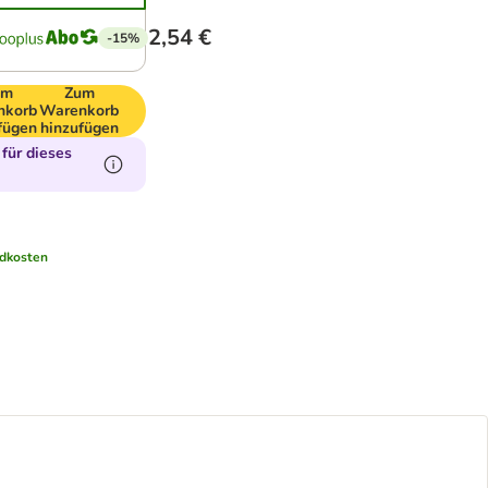
2,54 €
-15%
um
Zum
nkorb
Warenkorb
fügen
hinzufügen
für dieses
dkosten