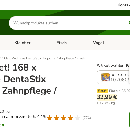
Kontak
Produkte
suchen
Kleintier
Fisch
Vogel
utter & Zubehör
Kategorie-Menü öffnen: Hundefutter & Zubehör
Kategorie-Menü öffnen: Kleintier
Kategorie-Menü öffnen
Ka
! 168 x Pedigree DentaStix Tägliche Zahnpflege / Fresh
t! 168 x
Artikel wählen (6
für klein
 DentaStix
1070609
 Zahnpflege /
-5.93%
Einzeln
35,0
32,99 €
10,28 € / kg
10 kg)
g area from zero to 5: 4.4/5
(
776
)
en