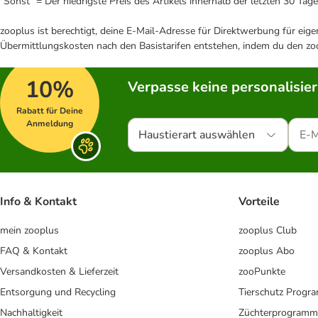
"Sonst" = Der niedrigste Preis des Artikels innerhalb der letzten 30 Tage
zooplus ist berechtigt, deine E-Mail-Adresse für Direktwerbung für eig
Übermittlungskosten nach den Basistarifen entstehen, indem du den zoo
10%
Verpasse keine personalisie
Rabatt für Deine
Anmeldung
Haustierart auswählen
Info & Kontakt
Vorteile
mein zooplus
zooplus Club
FAQ & Kontakt
zooplus Abo
Versandkosten & Lieferzeit
zooPunkte
Entsorgung und Recycling
Tierschutz Progr
Nachhaltigkeit
Züchterprogramm