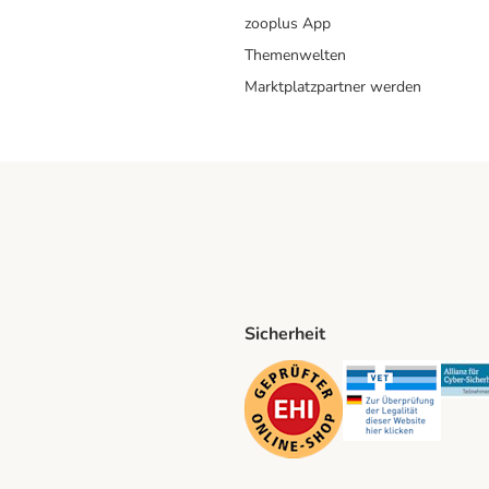
zooplus App
Themenwelten
Marktplatzpartner werden
Sicherheit
ping Method
D Shipping Method
Security
Securit