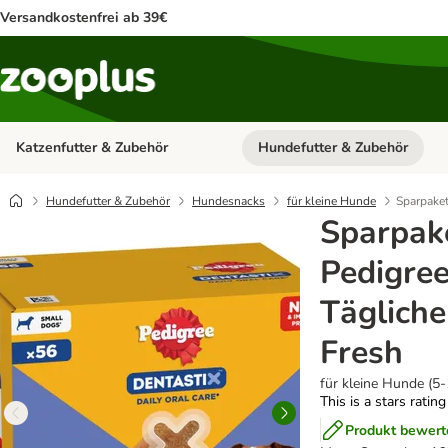
Versandkostenfrei ab 39€
Katzenfutter & Zubehör
Hundefutter & Zubehör
Kategorie-Menü öffnen: Katzenf
Hundefutter & Zubehör
Hundesnacks
für kleine Hunde
Sparpaket
Sparpake
Pedigree
Tägliche
Fresh
für kleine Hunde (5-
This is a stars ratin
Produkt bewert