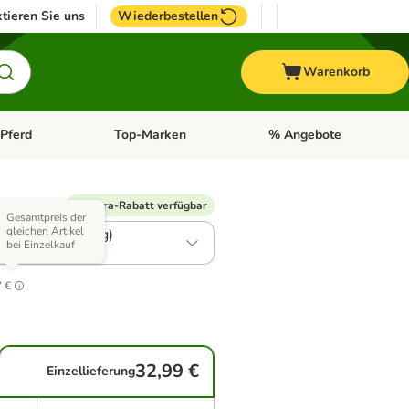
tieren Sie uns
Wiederbestellen
Warenkorb
Pferd
Top-Marken
% Angebote
: Fisch
tegorie-Menü öffnen: Vogel
Kategorie-Menü öffnen: Pferd
Kategorie-Menü öffnen: T
 Varianten)
% Extra-Rabatt verfügbar
Gesamtpreis der
gleichen Artikel
e Hunde (5-10 kg)
bei Einzelkauf
.0
7 €
32,99 €
Einzellieferung