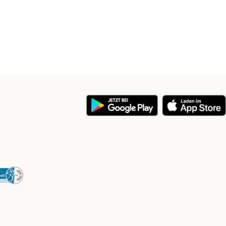
y
Security