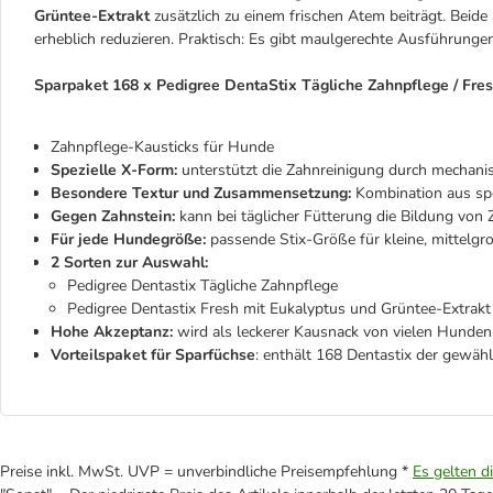
Grüntee-Extrakt
zusätzlich zu einem frischen Atem beiträgt. Beide
erheblich reduzieren. Praktisch: Es gibt maulgerechte Ausführunge
Sparpaket 168 x Pedigree DentaStix Tägliche Zahnpflege / Fres
Zahnpflege-Kausticks für Hunde
Spezielle X-Form:
unterstützt die Zahnreinigung durch mechani
Besondere Textur und Zusammensetzung:
Kombination aus spe
Gegen Zahnstein:
kann bei täglicher Fütterung die Bildung von 
Für jede Hundegröße:
passende Stix-Größe für kleine, mittelgr
2 Sorten zur Auswahl:
Pedigree Dentastix Tägliche Zahnpflege
Pedigree Dentastix Fresh mit Eukalyptus und Grüntee-Extrakt
Hohe Akzeptanz:
wird als leckerer Kausnack von vielen Hund
Vorteilspaket für Sparfüchse
: enthält 168 Dentastix der gewäh
Preise inkl. MwSt. UVP = unverbindliche Preisempfehlung *
Es gelten d