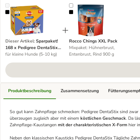
Sparpaket! 168 x Pedigree DentaStix Tägliche Zahnpflege / Fresh
Rocco Chings XXL Pack
Dieser Artikel
:
Sparpaket!
Rocco Chings XXL Pack
168 x Pedigree DentaStix
Mixpaket: Hühnerbrust,
Tägliche Zahnpflege /
für kleine Hunde (5-10 kg)
Entenbrust, Rind 900 g
Fresh
Produktbeschreibung
Zusammensetzung
Fütterungsemp
So gut kann Zahnpflege schmecken: Pedigree DentaStix sind zwar s
überzeugen zugleich aber mit einem
köstlichen Geschmack
. Da lä
Zahnpflege-Kaustangen
mit der charakteristischen X-Form
hier i
Neben den klassischen Kausticks Pedigree DentaStix Tägliche Zahnp