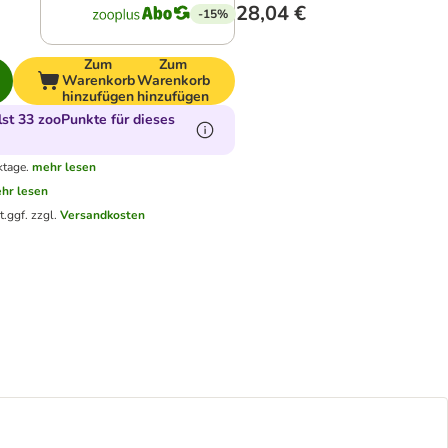
28,04 €
-15%
Zum
Zum
Warenkorb
Warenkorb
hinzufügen
hinzufügen
t 33 zooPunkte für dieses
ktage.
mehr lesen
hr lesen
t.
ggf. zzgl.
Versandkosten