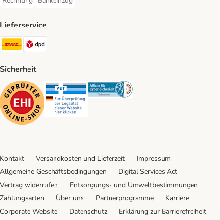
Rechnung
Bankeinzug
Rechnung Payment Method
Bankeinzug Payment Method
Lieferservice
DHL Shipping Method
DPD Shipping Method
Sicherheit
Security
Security
Security
Kontakt
Versandkosten und Lieferzeit
Impressum
Allgemeine Geschäftsbedingungen
Digital Services Act
Vertrag widerrufen
Entsorgungs- und Umweltbestimmungen
Zahlungsarten
Über uns
Partnerprogramme
Karriere
Corporate Website
Datenschutz
Erklärung zur Barrierefreiheit