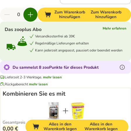
Zum Warenkorb
Zum Warenkorb
hinzufügen
hinzufügen
Mehr erfahren
Das zooplus Abo
Versandkostenfrei ab 39€
Regelmäßige Lieferungen erhalten
Kann jederzeit angepasst, pausiert oder beendet werden
Du sammelst 8 zooPunkte für dieses Produkt
Lieferzeit 2-3 Werktage.
mehr lesen
Rückgaberecht
mehr lesen
Kombinieren Sie es mit
Gesamtpreis
Alles in den
Alles in den
0,00 €
Warenkorb legen
Warenkorb legen