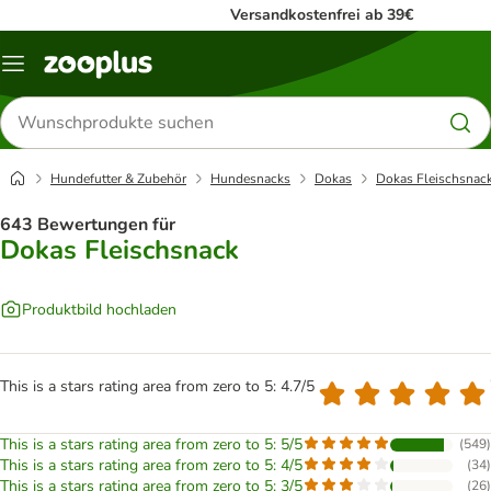
Versandkostenfrei ab 39€
Menü
Produkte
suchen
Hundefutter & Zubehör
Hundesnacks
Dokas
Dokas Fleischsnac
643 Bewertungen für
Dokas Fleischsnack
Produktbild hochladen
This is a stars rating area from zero to 5: 4.7/5
This is a stars rating area from zero to 5: 5/5
(
549
)
This is a stars rating area from zero to 5: 4/5
(
34
)
This is a stars rating area from zero to 5: 3/5
(
26
)