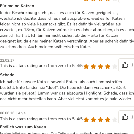
Für meine Katzen
In der Beschreibung steht, dass es auch für Katzen geeignet ist,
weshalb ich dachte, dass ich es mal ausprobiere, weil es für Katzen
leider nicht so viele Kausnacks gibt. Es ist definitiv viel größer als
erwartet, ca. 18cm, für Katzen würde ich es daher abbrechen, da es auch
ziemlich hart ist. Ich bin mir nicht sicher, ob die Härte für Katzen
geeignet ist, da einer meiner Katzen verschlingt. Aber es schenit definitiv
zu schmecken. Auch meinem wählerischen Kater.
22.02.17
1
This is a stars rating area from zero to 5: 4/5
Schade.
Ich habe für unsere Katzen sowohl Enten- als auch Lammstreifen
bestellt. Ente fanden sie "doof". Die habe ich dann verschenkt. (Dort
wurden sie geliebt.) Lamm war das absolute Highlight. Schade, dass ich
das nicht mehr bestellen kann. Aber vielleicht kommt es ja bald wieder.
|
06.06.16
Anja
1
This is a stars rating area from zero to 5: 4/5
Endlich was zum Kauen
Meine Mietzen mögen das. Die Teile sind elastisch und daher bestens