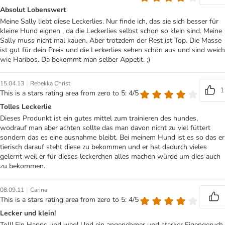
Absolut Lobenswert
Meine Sally liebt diese Leckerlies. Nur finde ich, das sie sich besser für
kleine Hund eignen , da die Leckerlies selbst schon so klein sind. Meine
Sally muss nicht mal kauen. Aber trotzdem der Rest ist Top. Die Masse
ist gut für dein Preis und die Leckerlies sehen schön aus und sind weich
wie Haribos. Da bekommt man selber Appetit. ;)
|
15.04.13
Rebekka Christ
1
This is a stars rating area from zero to 5: 4/5
Tolles Leckerlie
Dieses Produnkt ist ein gutes mittel zum trainieren des hundes,
wodrauf man aber achten sollte das man davon nicht zu viel füttert
sondern das es eine ausnahme bleibt. Bei meinem Hund ist es so das er
tierisch darauf steht diese zu bekommen und er hat dadurch vieles
gelernt weil er für dieses leckerchen alles machen würde um dies auch
zu bekommen.
|
08.09.11
Carina
This is a stars rating area from zero to 5: 4/5
Lecker und klein!
Toll! Ein Happs und weg! Und ein angenehmer und starker Eigengeruch.