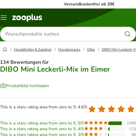
Versandkostenfrei ab 39€
Menü
Produkte
suchen
Hundefutter & Zubehör
Hundesnacks
Dibo
DIBO Mini Leckerli-M
134 Bewertungen für
DIBO Mini Leckerli-Mix im Eimer
Produktbild hochladen
This is a stars rating area from zero to 5: 4.6/5
This is a stars rating area from zero to 5: 5/5
(
106
)
This is a stars rating area from zero to 5: 4/5
(
12
)
This is a stars rating area from zero to 5: 3/5
(
6
)