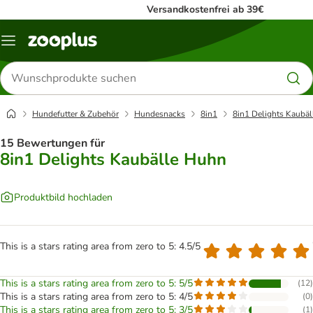
Versandkostenfrei ab 39€
Menü
Produkte
suchen
Hundefutter & Zubehör
Hundesnacks
8in1
8in1 Delights Kaubä
15 Bewertungen für
8in1 Delights Kaubälle Huhn
Produktbild hochladen
This is a stars rating area from zero to 5: 4.5/5
This is a stars rating area from zero to 5: 5/5
(
12
)
This is a stars rating area from zero to 5: 4/5
(
0
)
This is a stars rating area from zero to 5: 3/5
(
1
)