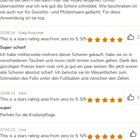
Dachte bei dem Preis kann man das Risiko eingehen. Umso
überraschter war ich wie gut die Schere schneidet. Wie beschrieben ist
sie auch nur für Gesichts- und Pfotenhaare gedacht. Für diese
Anwendung ist sie top.
|
23.05.14
Katja Rutschek
2
This is a stars rating area from zero to 5: 5/5
Super scharf
Ich habe mittlerweile mehrere dieser Scheren gekauft, habe sie so in
verschiedenen Taschen und muss nicht immer suchen gehen. Dank des
günstigen Preises kann man sich ja gut ein paar leisten. Bis jetzt waren
alle Scheren absolut scharf. Ich benutze sie im Wesentlichen zum
Schneiden des Fells unter den Fußballen und zwischen den Zehen.
|
10.06.13
karin
1
This is a stars rating area from zero to 5: 5/5
super
Perfekt für die Krallenpflege
|
27.02.13
Lina
This is a stars rating area from zero to 5: 5/5