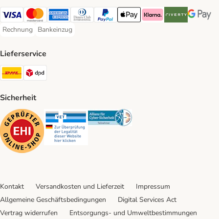
Visa Payment Method
Mastercard Payment Method
American Express Payment Method
Diners Club Payment Method
PayPal Payment Method
Apple Pay Payment Method
Klarna Payment Method
Riverty Payment 
Google P
Rechnung
Bankeinzug
Rechnung Payment Method
Bankeinzug Payment Method
Lieferservice
DHL Shipping Method
DPD Shipping Method
Sicherheit
Security
Security
Security
Kontakt
Versandkosten und Lieferzeit
Impressum
Allgemeine Geschäftsbedingungen
Digital Services Act
Vertrag widerrufen
Entsorgungs- und Umweltbestimmungen