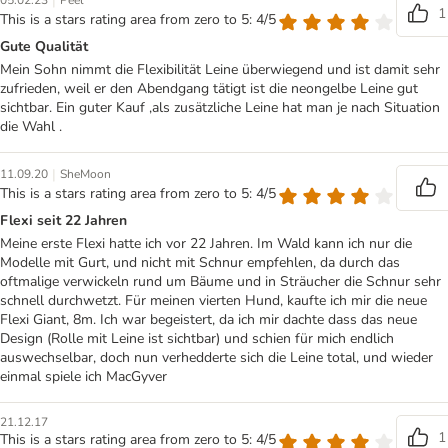
|
05.02.23
Peel
1
This is a stars rating area from zero to 5: 4/5
Gute Qualität
Mein Sohn nimmt die Flexibilität Leine überwiegend und ist damit sehr
zufrieden, weil er den Abendgang tätigt ist die neongelbe Leine gut
sichtbar. Ein guter Kauf ,als zusätzliche Leine hat man je nach Situation
die Wahl .
|
11.09.20
SheMoon
This is a stars rating area from zero to 5: 4/5
Flexi seit 22 Jahren
Meine erste Flexi hatte ich vor 22 Jahren. Im Wald kann ich nur die
Modelle mit Gurt, und nicht mit Schnur empfehlen, da durch das
oftmalige verwickeln rund um Bäume und in Sträucher die Schnur sehr
schnell durchwetzt. Für meinen vierten Hund, kaufte ich mir die neue
Flexi Giant, 8m. Ich war begeistert, da ich mir dachte dass das neue
Design (Rolle mit Leine ist sichtbar) und schien für mich endlich
auswechselbar, doch nun verhedderte sich die Leine total, und wieder
einmal spiele ich MacGyver
21.12.17
1
This is a stars rating area from zero to 5: 4/5