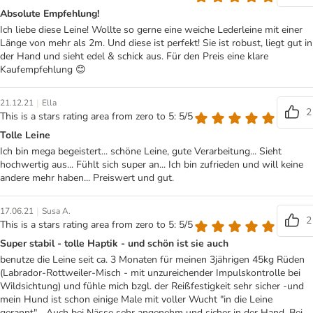
Absolute Empfehlung!
Ich liebe diese Leine! Wollte so gerne eine weiche Lederleine mit einer
Länge von mehr als 2m. Und diese ist perfekt! Sie ist robust, liegt gut in
der Hand und sieht edel & schick aus. Für den Preis eine klare
Kaufempfehlung 😊
|
21.12.21
Ella
2
This is a stars rating area from zero to 5: 5/5
Tolle Leine
Ich bin mega begeistert... schöne Leine, gute Verarbeitung... Sieht
hochwertig aus... Fühlt sich super an... Ich bin zufrieden und will keine
andere mehr haben... Preiswert und gut.
|
17.06.21
Susa A.
2
This is a stars rating area from zero to 5: 5/5
Super stabil - tolle Haptik - und schön ist sie auch
benutze die Leine seit ca. 3 Monaten für meinen 3jährigen 45kg Rüden
(Labrador-Rottweiler-Misch - mit unzureichender Impulskontrolle bei
Wildsichtung) und fühle mich bzgl. der Reißfestigkeit sehr sicher -und
mein Hund ist schon einige Male mit voller Wucht "in die Leine
gerannt"... Auch bei Nässe sehr angenehm und sicher in der Hand. Bei