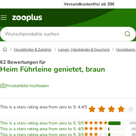
Versandkostenfrei ab 39€
Menü
Produkte
suchen
Hundefutter & Zubehör
Leinen, Halsbänder & Geschirre
Hundeleine
62 Bewertungen für
Heim Führleine genietet, braun
Produktbild hochladen
This is a stars rating area from zero to 5: 4.4/5
This is a stars rating area from zero to 5: 5/5
(
45
)
This is a stars rating area from zero to 5: 4/5
(
4
)
This is a stars rating area from zero to 5: 3/5
(
8
)