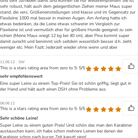
sind sehr zufrieden damit und können sie nur weiterempfehlen! Sie ist
sehr robust, hält auch dem gelegentlichen Ziehen meiner Maus super
stand, die vers. Größeneinstellungen sind klasse und im Gegensatz zur
Flexileine 1000 mal besser in meinen Augen. Am Anfang hatte ich
etwas bedenken, da die Leine etwas schwerer im Vergleich zur
Flexileine ist und vermutlich eher für größere Hunde geeignet zu sein
schien (Meine Maus wiegt 12 kg bei 40 cm), aber Pina kommt super
damit zurecht und benimmt sich seitdem wesentlich besser d.h. zieht
weniger etc. Mein Fazit: Jederzeit wieder ohne wenn und aber
|
11.06.12
SW
This is a stars rating area from zero to 5: 5/5
sehr empfehlenswert
Eine super Leine zu einem Top-Preis! Sie ist schön griffig, liegt gut in
der Hand und hält auch einen DSH ohne Probleme aus.
06.06.12
This is a stars rating area from zero to 5: 5/5
Sehr schöne Leine!
Super Leine zu einem guten Preis! Und schön das man den Karabiner
austauschen kann, ich habe schon mehrere Leinen bei denen der
Karabiner schon nach kurzer Zeit kaputt ging!