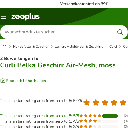
Versandkostenfrei ab 39€
Menü
Produkte
suchen
Hundefutter & Zubehör
Leinen, Halsbänder & Geschirre
Curli
Cur
2 Bewertungen für
Curli Belka Geschirr Air-Mesh, moss
Produktbild hochladen
This is a stars rating area from zero to 5: 5.0/5
This is a stars rating area from zero to 5: 5/5
(
2
)
This is a stars rating area from zero to 5: 4/5
(
0
)
This is a stars rating area from zero to 5: 3/5
(
0
)