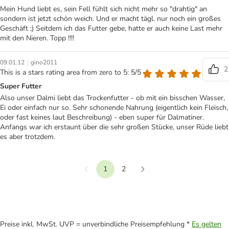
Mein Hund liebt es, sein Fell fühlt sich nicht mehr so "drahtig" an
sondern ist jetzt schön weich. Und er macht tägl. nur noch ein großes
Geschäft ;) Seitdem ich das Futter gebe, hatte er auch keine Last mehr
mit den Nieren. Topp !!!!
|
09.01.12
gino2011
2
This is a stars rating area from zero to 5: 5/5
Super Futter
Also unser Dalmi liebt das Trockenfutter - ob mit ein bisschen Wasser,
Ei oder einfach nur so. Sehr schonende Nahrung (eigentlich kein Fleisch,
oder fast keines laut Beschreibung) - eben super für Dalmatiner.
Anfangs war ich erstaunt über die sehr großen Stücke, unser Rüde liebt
es aber trotzdem.
1
2
Vorherige
Weiter
Preise inkl. MwSt. UVP = unverbindliche Preisempfehlung *
Es gelten