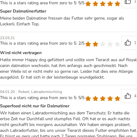
1
This is a stars rating area from zero to 5: 5/5
Super Dalmatinerfutter
Meine beiden Dalmatiner fressen das Futter sehr gerne, sogar als
Leckerli. Einfach Top.
23.03.21
1
This is a stars rating area from zero to 5: 2/5
Wird nicht vertragen
Hatte immer Happy dog gefüttert und sollte vom Tierarzt aus auf Royal
canin dalmation wechseln, hat ihm anfangs auch geschmeckt. Nach
einer Weile ist er nicht mehr so gerne ran. Leider hat dies eine Allergie
ausgelöst. Er hat sich in der leistenbeuge wundgeleckt.
|
04.01.20
Robert, Labradormischling
4
This is a stars rating area from zero to 5: 5/5
Superfood nicht nur für Dalmatiner
Wir haben einen Labradormischling aus dem Tierschutz. Er hatte die
ertse Zeit nur Durchfall und stumpfes Fell. Oft hat er es auch nachts
nicht geschafft bis morgens auszuhalten. Wir haben einiges probiert,
auch Labradorfutter, bis uns unser Tierarzt dieses Futter empfohlen hat.
Er frisst es gern und hatte nach 2 Tagen normalen Stuhlgang. Bei uns