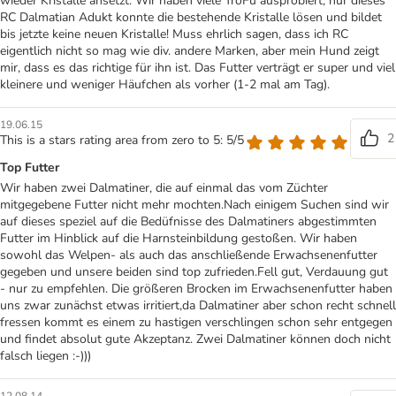
wieder Kristalle ansetzt. Wir haben viele TroFu ausprobiert, nur dieses
RC Dalmatian Adukt konnte die bestehende Kristalle lösen und bildet
bis jetzte keine neuen Kristalle! Muss ehrlich sagen, dass ich RC
eigentlich nicht so mag wie div. andere Marken, aber mein Hund zeigt
mir, dass es das richtige für ihn ist. Das Futter verträgt er super und viel
kleinere und weniger Häufchen als vorher (1-2 mal am Tag).
19.06.15
2
This is a stars rating area from zero to 5: 5/5
Top Futter
Wir haben zwei Dalmatiner, die auf einmal das vom Züchter
mitgegebene Futter nicht mehr mochten.Nach einigem Suchen sind wir
auf dieses speziel auf die Bedüfnisse des Dalmatiners abgestimmten
Futter im Hinblick auf die Harnsteinbildung gestoßen. Wir haben
sowohl das Welpen- als auch das anschließende Erwachsenenfutter
gegeben und unsere beiden sind top zufrieden.Fell gut, Verdauung gut
- nur zu empfehlen. Die größeren Brocken im Erwachsenenfutter haben
uns zwar zunächst etwas irritiert,da Dalmatiner aber schon recht schnell
fressen kommt es einem zu hastigen verschlingen schon sehr entgegen
und findet absolut gute Akzeptanz. Zwei Dalmatiner können doch nicht
falsch liegen :-)))