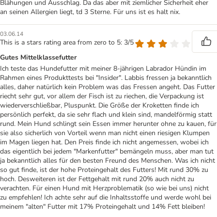
Blähungen und Ausschlag. Da das aber mit ziemlicher Sicherheit eher
an seinen Allergien liegt, td 3 Sterne. Für uns ist es halt nix.
03.06.14
This is a stars rating area from zero to 5: 3/5
Gutes Mittelklassefutter
Ich teste das Hundefutter mit meiner 8-jährigen Labrador Hündin im
Rahmen eines Produkttests bei "Insider". Labbis fressen ja bekanntlich
alles, daher natürlich kein Problem was das Fressen angeht. Das Futter
riecht sehr gut, vor allem der Fisch ist zu riechen, die Verpackung ist
wiederverschließbar, Pluspunkt. Die Größe der Kroketten finde ich
persönlich perfekt, da sie sehr flach und klein sind, mandelförmig statt
rund. Mein Hund schlingt sein Essen immer herunter ohne zu kauen, für
sie also sicherlich von Vorteil wenn man nicht einen riesigen Klumpen
im Magen liegen hat. Den Preis finde ich nicht angemessen, wobei ich
das eigentlich bei jedem "Markenfutter" bemängeln muss, aber man tut
ja bekanntlich alles für den besten Freund des Menschen. Was ich nicht
so gut finde, ist der hohe Proteingehalt des Futters! Mit rund 30% zu
hoch. Desweiteren ist der Fettgehalt mit rund 20% auch nicht zu
verachten. Für einen Hund mit Herzproblematik (so wie bei uns) nicht
zu empfehlen! Ich achte sehr auf die Inhaltsstoffe und werde wohl bei
meinem "alten" Futter mit 17% Proteingehalt und 14% Fett bleiben!