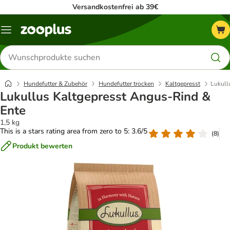
Versandkostenfrei ab 39€
Menü
Produkte
suchen
Hundefutter & Zubehör
Hundefutter trocken
Kaltgepresst
Lukull
Lukullus Kaltgepresst Angus-Rind &
Ente
1,5 kg
This is a stars rating area from zero to 5: 3.6/5
(
8
)
Produkt bewerten