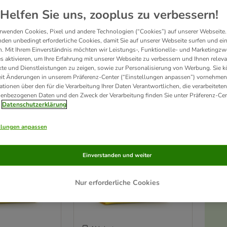
Helfen Sie uns, zooplus zu verbessern!
:
Bedarfsorientierte Ernährung ist so individuell wie Ihr Hund. Josera hat für jeden Hu
rwenden Cookies, Pixel und andere Technologien (“Cookies”) auf unserer Webseite.
hstoffen aus Deutschland hergestellt, dabei wird immer auf eine umweltgerechte V
den unbedingt erforderliche Cookies, damit Sie auf unserer Webseite surfen und ei
. Mit Ihrem Einverständnis möchten wir Leistungs-, Funktionelle- und Marketingzw
s aktivieren, um Ihre Erfahrung mit unserer Webseite zu verbessern und Ihnen relev
odukte
te und Dienstleistungen zu zeigen, sowie zur Personalisierung von Werbung. Sie 
eit Änderungen in unserem Präferenz-Center (“Einstellungen anpassen”) vornehmen
ationen über den für die Verarbeitung Ihrer Daten Verantwortlichen, die verarbeiteten
ve been changed
enbezogenen Daten und den Zweck der Verarbeitung finden Sie unter Präferenz-Cen
Datenschutzerklärung
llungen anpassen
Einverstanden und weiter
Nur erforderliche Cookies