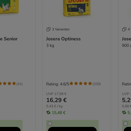
3 Varianten
4 
e Senior
Josera Optiness
Jos
3 kg
900 
Rating: 4.6/5
Ratin
(
41
)
(
330
)
UVP
17,99 €
UVP
16,29 €
5,2
5,43 € / kg
5,88 €
15,48 €
5