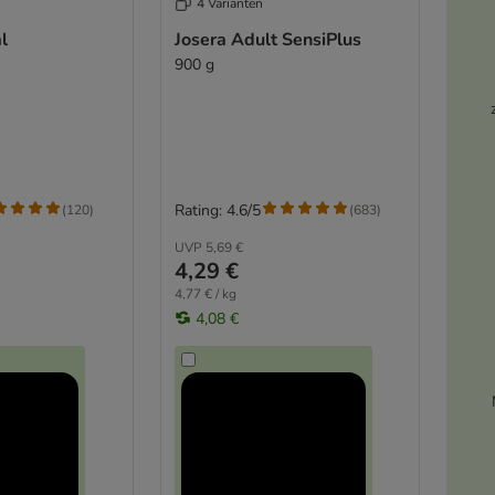
4 Varianten
l
Josera Adult SensiPlus
900 g
Rating: 4.6/5
(
120
)
(
683
)
UVP
5,69 €
4,29 €
4,77 € / kg
4,08 €