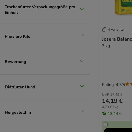
Pan Mięsko
Trockenfutter Verpackungsgröße pro
Pedigree
Einheit
Perfect Fit
Pitti Boris
4 Varianten
PrimaDog
Preis pro Kilo
Josera Balanc
Primal
3 kg
Primum
Professional+
Prolife Sensitive
Bewertung
PURINA Dog Chow
PURINA Friskies
PURINA ONE
Rating: 4.7/5
Diätfutter Hund
PURINA PRO PLAN
UVP
17,49 €
PURINA PRO PLAN Veterinary Diets
14,19 €
Rafi
4,73 € / kg
Hergestellt in
Rosie's Farm
13,48 €
Royal Canin Care Nutrition
Royal Canin Club / Selection