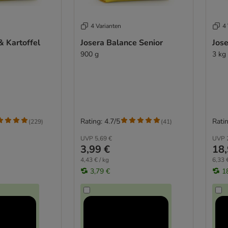
4 Varianten
4 
& Kartoffel
Josera Balance Senior
Jose
900 g
3 kg
Rating: 4.7/5
Ratin
(
229
)
(
41
)
UVP
5,69 €
UVP
3,99 €
18,
4,43 € / kg
6,33 €
3,79 €
1