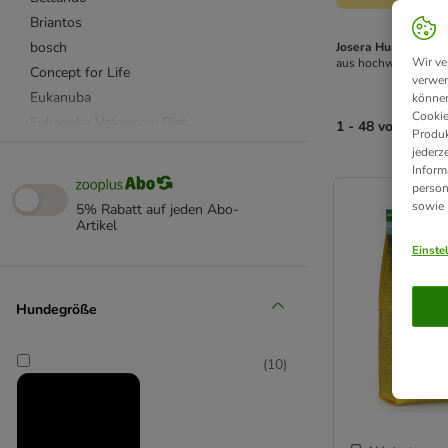
Briantos
bosch
Josera Hundefutter
Wir ve
aus hochwertigen Ro
Concept for Life
verwen
Eukanuba
können
Cookie
Eukanuba Veterinary Diet
1 - 48 von 84 Pr
Produk
Green Petfood
jederz
Inform
Happy Dog Supreme
product items ha
person
Hill's Prescription Diet
sowie
5% Rabatt auf jeden Abo-
Hill's Science Plan
Artikel
Josera
Einste
Lukullus Naturkost
Markus Mühle
Hundegröße
Purizon
RINTI
(
10
)
Rocco
Rocco Diet Care
Royal Canin Breed (Rasse)
Royal Canin Size