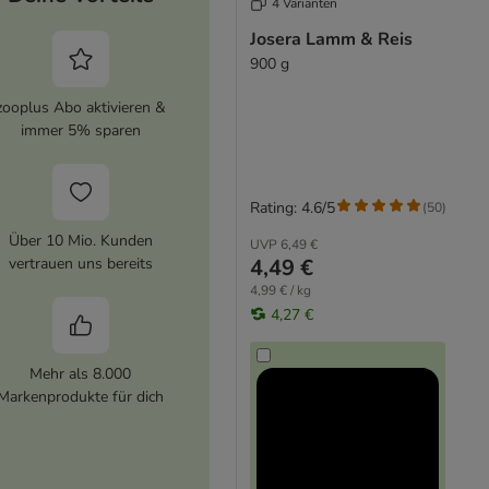
4 Varianten
Josera Lamm & Reis
900 g
zooplus Abo aktivieren &
immer 5% sparen
Rating: 4.6/5
(
50
)
Über 10 Mio. Kunden
UVP
6,49 €
4,49 €
vertrauen uns bereits
4,99 € / kg
4,27 €
Mehr als 8.000
Markenprodukte für dich