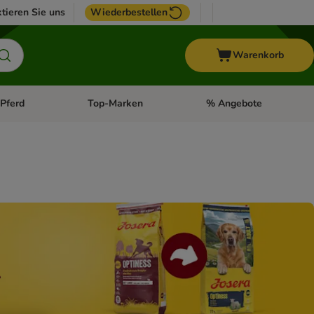
tieren Sie uns
Wiederbestellen
Warenkorb
Pferd
Top-Marken
% Angebote
: Fisch
tegorie-Menü öffnen: Vogel
Kategorie-Menü öffnen: Pferd
Kategorie-Menü öffnen: T