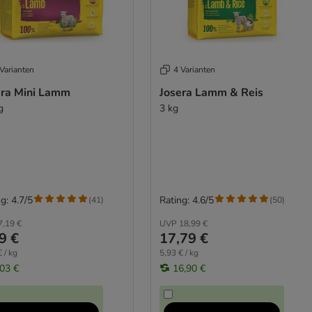
Varianten
4 Varianten
era Mini Lamm
Josera Lamm & Reis
g
3 kg
g: 4.7/5
Rating: 4.6/5
(
41
)
(
50
)
7,19 €
UVP
18,99 €
9 €
17,79 €
 / kg
5,93 € / kg
,03 €
16,90 €