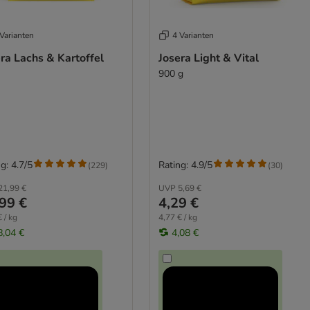
Varianten
4 Varianten
ra Lachs & Kartoffel
Josera Light & Vital
900 g
g: 4.7/5
Rating: 4.9/5
(
229
)
(
30
)
21,99 €
UVP
5,69 €
99 €
4,29 €
 / kg
4,77 € / kg
8,04 €
4,08 €