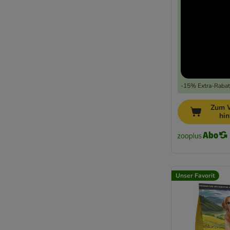
Schesir
Simpsons Premium
Smolke
SPECIFIC Veterinary Diet
Taste of the Wild Ancient Grains
Taste of The Wild Prey
Taste of the Wild
-15% Extra-Rabatt
Tropidog
Zum 
Trovet
hi
Ultima
Virbac Veterinary HPM Diätfutter
Virbac Veterinary HPM
Wellness Core
Wiejska Zagroda
Unser Favorit
WOW
Yarrah - BIO
Ziwi Peak
Getreidefrei