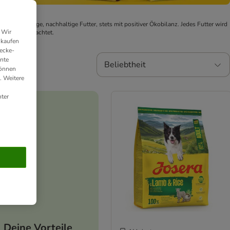
nd das richtige, nachhaltige Futter, stets mit positiver Ökobilanz. Jedes Futter wird
 Wir
erpackung geachtet.
nkaufen
ecke-
ante
Beliebtheit
können
. Weitere
ter
Deine Vorteile