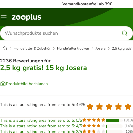
Versandkostenfrei ab 39€
Menü
Produkte
suchen
Hundefutter & Zubehör
Hundefutter trocken
Josera
2,5 kg gratis
2236 Bewertungen für
2,5 kg gratis! 15 kg Josera
Produktbild hochladen
This is a stars rating area from zero to 5: 4.6/5
This is a stars rating area from zero to 5: 5/5
(
1810
)
This is a stars rating area from zero to 5: 4/5
(
143
)
This is a stars rating area from zero to 5: 3/5
(
108
)