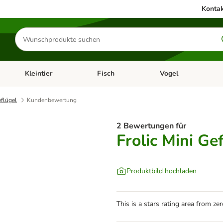
Kontak
Produkte
suchen
Kleintier
Fisch
Vogel
utter & Zubehör
Kategorie-Menü öffnen: Hundefutter & Zubehör
Kategorie-Menü öffnen: Kleintier
Kategorie-Menü öffnen
Ka
eflügel
Kundenbewertung
2 Bewertungen für
Frolic Mini Ge
Produktbild hochladen
This is a stars rating area from zer