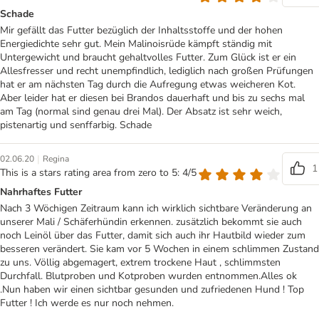
Schade
Mir gefällt das Futter bezüglich der Inhaltsstoffe und der hohen
Energiedichte sehr gut. Mein Malinoisrüde kämpft ständig mit
Untergewicht und braucht gehaltvolles Futter. Zum Glück ist er ein
Allesfresser und recht unempfindlich, lediglich nach großen Prüfungen
hat er am nächsten Tag durch die Aufregung etwas weicheren Kot.
Aber leider hat er diesen bei Brandos dauerhaft und bis zu sechs mal
am Tag (normal sind genau drei Mal). Der Absatz ist sehr weich,
pistenartig und senffarbig. Schade
|
02.06.20
Regina
1
This is a stars rating area from zero to 5: 4/5
Nahrhaftes Futter
Nach 3 Wöchigen Zeitraum kann ich wirklich sichtbare Veränderung an
unserer Mali / Schäferhündin erkennen. zusätzlich bekommt sie auch
noch Leinöl über das Futter, damit sich auch ihr Hautbild wieder zum
besseren verändert. Sie kam vor 5 Wochen in einem schlimmen Zustand
zu uns. Völlig abgemagert, extrem trockene Haut , schlimmsten
Durchfall. Blutproben und Kotproben wurden entnommen.Alles ok
.Nun haben wir einen sichtbar gesunden und zufriedenen Hund ! Top
Futter ! Ich werde es nur noch nehmen.