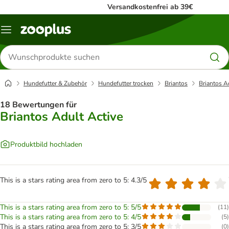
Versandkostenfrei ab 39€
Menü
Produkte
suchen
Hundefutter & Zubehör
Hundefutter trocken
Briantos
Briantos A
18 Bewertungen für
Briantos Adult Active
Produktbild hochladen
This is a stars rating area from zero to 5: 4.3/5
This is a stars rating area from zero to 5: 5/5
(
11
)
This is a stars rating area from zero to 5: 4/5
(
5
)
This is a stars rating area from zero to 5: 3/5
(
0
)