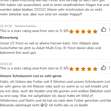
Unser Labbi-Mischling lieb das Futter und verträgt es auch sehr gut.
Wir haben viel ausprobiert, weil er einen empfindlichen Magen hat und
werden dabei bleiben 👌🏻👌🏻👌🏻 Waren sehr erschrocken als es nicht
mehr lieferbar war, aber nun sind wir wieder Happy!!!
|
22.10.20
Daniela Kastens
1
This is a stars rating area from zero to 5: 5/5
Bewertung
Unser CC frisst es seit er alleine fressen kann. Von Welpen über
Juniorfutter bis jetzt zu Adult Multi Croc. Er frisst davon alles und
bekommt ihm auch gut.
18.03.19
2
This is a stars rating area from zero to 5: 5/5
Unsere Schnäuzerin isst es sehr gerne
Hallo, ich füttere das Futter seit 4 Wochen und unsere Schnäuzerin isst
es sehr gerne ob mit Wasser oder auch so wenn es so toll knackt und
sie isst alles, auch die Nudeln und die grünen und weißen Bällchen sind
zu erst weg. Was mir aufgefallen ist, davor hatte ich Wild of
Wilderness und Nutro und da hat sie nach dem Futter gerochen und bei
Belcando überhaupt nicht 😀😊 Ich hoffe das es so bleibt