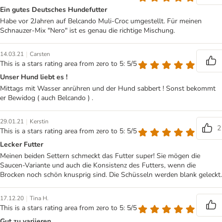
Ein gutes Deutsches Hundefutter
Habe vor 2Jahren auf Belcando Muli-Croc umgestellt. Für meinen
Schnauzer-Mix "Nero" ist es genau die richtige Mischung.
|
14.03.21
Carsten
This is a stars rating area from zero to 5: 5/5
Unser Hund liebt es !
Mittags mit Wasser anrühren und der Hund sabbert ! Sonst bekommt
er Bewidog ( auch Belcando ) .
|
29.01.21
Kerstin
2
This is a stars rating area from zero to 5: 5/5
Lecker Futter
Meinen beiden Settern schmeckt das Futter super! Sie mögen die
Saucen-Variante und auch die Konsistenz des Futters, wenn die
Brocken noch schön knusprig sind. Die Schüsseln werden blank geleckt.
|
17.12.20
Tina H.
This is a stars rating area from zero to 5: 5/5
Gut zu variieren