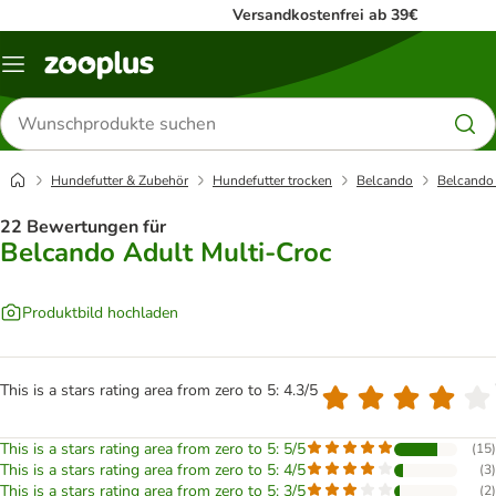
Versandkostenfrei ab 39€
Menü
Produkte
suchen
Hundefutter & Zubehör
Hundefutter trocken
Belcando
Belcando 
22 Bewertungen für
Belcando Adult Multi-Croc
Produktbild hochladen
This is a stars rating area from zero to 5: 4.3/5
This is a stars rating area from zero to 5: 5/5
(
15
)
This is a stars rating area from zero to 5: 4/5
(
3
)
This is a stars rating area from zero to 5: 3/5
(
2
)