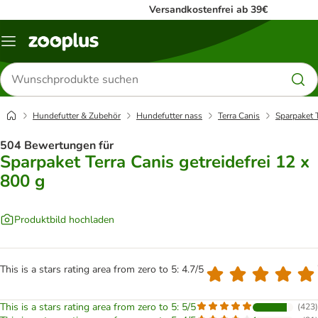
Versandkostenfrei ab 39€
Menü
Produkte
suchen
Hundefutter & Zubehör
Hundefutter nass
Terra Canis
Sparpaket T
504 Bewertungen für
Sparpaket Terra Canis getreidefrei 12 x
800 g
Produktbild hochladen
This is a stars rating area from zero to 5: 4.7/5
This is a stars rating area from zero to 5: 5/5
(
423
)