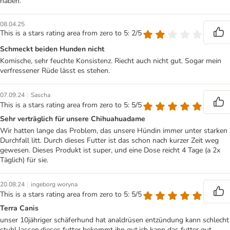
haben.
08.04.25
This is a stars rating area from zero to 5: 2/5
Schmeckt beiden Hunden nicht
Komische, sehr feuchte Konsistenz. Riecht auch nicht gut. Sogar mein
verfressener Rüde lässt es stehen.
|
07.09.24
Sascha
This is a stars rating area from zero to 5: 5/5
Sehr verträglich für unsere Chihuahuadame
Wir hatten lange das Problem, das unsere Hündin immer unter starken
Durchfall litt. Durch dieses Futter ist das schon nach kurzer Zeit weg
gewesen. Dieses Produkt ist super, und eine Dose reicht 4 Tage (a 2x
Täglich) für sie.
|
20.08.24
ingeborg woryna
This is a stars rating area from zero to 5: 5/5
Terra Canis
unser 10jähriger schäferhund hat analdrüsen entzündung kann schlecht
stuhl lassen,dieses futter bekommt ihn gut,ich kann das futter gut