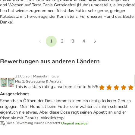
drei Wochen auf Terra Canis Getreidefrei (Huhn) umgestellt, alles prima!
Leo hat wieder zugenommen, frisst das Futter sehr gerne, geringer
Kotabsatz mit hervorragender Konsistenz. Für unseren Hund das Beste!
Danke!
1
2
3
4
Vorherige
Weiter
Bewertungen aus anderen Ländern
|
|
21.05.26
Manuela
Italien
Mix 1: Selvaggina & Anatra
This is a stars rating area from zero to 5: 5/5
Ausgezeichnet
Schon beim Öffnen der Dose kommt einem ein richtig leckerer Geruch
entgegen. Mein Hund ist beim Futter sehr wählerisch, ihm schmeckt
eigentlich nie etwas. Aber diese Dose regt seinen Appetit an und er
frisst sie mit Genuss. Wirklich top!
Diese Bewertung wurde übersetzt.
Original anzeigen