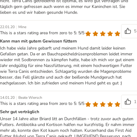
nicht. Terra Canis getreidefrei ist optimal, es wird gut vertragen und
täglich gern gefressen auch wenn es immer nur Kaninchen ist. Sie
lieben es und wir haben gesunde Hunde.
|
22.01.20
Mine
5
This is a stars rating area from zero to 5: 5/5
Kann man mit gutem Gewissen füttern
Ich habe viele Jahre gebarft und meinem Hund damit leider keinen
Gefallen getan. Da er an Bauchspeicheldrüsenproblemen leidet immer
wieder mit Sodbrennen zu kämpfen hatte, habe ich mich vor gut einem
Jahr endgültig für eine Nassfütterung, mit einem hochwertigen Futter
wie Terra Canis entschieden. Schlagartig wurden die Magenprobleme
besser, das Fell glänzte und auch der beißende Mundgeruch hat
nachgelassen. Ich bin zufrieden und meinem Hund geht es gut :)
|
14.01.20
Beate Wiersch
1
This is a stars rating area from zero to 5: 5/5
Sehr gut verträglich
Unser 14 Jahre alter Briard litt an Durchfällen - trotz zuvor auch guten
Futters. Antibiotika und Kortison halfen nur kurzfristig. Er nahm immer
mehr ab, konnte den Kot kaum noch halten. Kurzerhand das First Aid
Futter (Huhn) von Terra Canis gekauft, UMGEHEND Besserung, nach