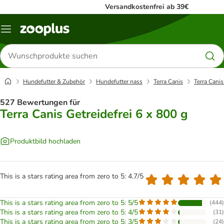
Versandkostenfrei ab 39€
Menü
Produkte
suchen
Hundefutter & Zubehör
Hundefutter nass
Terra Canis
Terra Canis
527 Bewertungen für
Terra Canis Getreidefrei 6 x 800 g
Produktbild hochladen
This is a stars rating area from zero to 5: 4.7/5
This is a stars rating area from zero to 5: 5/5
(
444
)
This is a stars rating area from zero to 5: 4/5
(
31
)
This is a stars rating area from zero to 5: 3/5
(
24
)