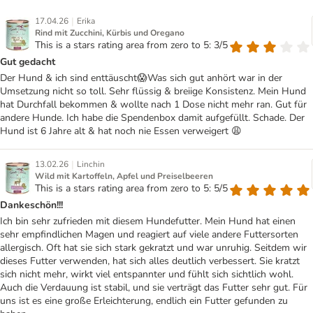
|
17.04.26
Erika
Rind mit Zucchini, Kürbis und Oregano
This is a stars rating area from zero to 5: 3/5
Gut gedacht
Der Hund & ich sind enttäuscht😱Was sich gut anhört war in der
Umsetzung nicht so toll. Sehr flüssig & breiige Konsistenz. Mein Hund
hat Durchfall bekommen & wollte nach 1 Dose nicht mehr ran. Gut für
andere Hunde. Ich habe die Spendenbox damit aufgefüllt. Schade. Der
Hund ist 6 Jahre alt & hat noch nie Essen verweigert 😩
|
13.02.26
Linchin
Wild mit Kartoffeln, Apfel und Preiselbeeren
This is a stars rating area from zero to 5: 5/5
Dankeschön!!!
Ich bin sehr zufrieden mit diesem Hundefutter. Mein Hund hat einen
sehr empfindlichen Magen und reagiert auf viele andere Futtersorten
allergisch. Oft hat sie sich stark gekratzt und war unruhig. Seitdem wir
dieses Futter verwenden, hat sich alles deutlich verbessert. Sie kratzt
sich nicht mehr, wirkt viel entspannter und fühlt sich sichtlich wohl.
Auch die Verdauung ist stabil, und sie verträgt das Futter sehr gut. Für
uns ist es eine große Erleichterung, endlich ein Futter gefunden zu