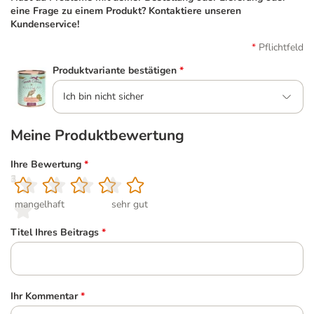
eine Frage zu einem Produkt? Kontaktiere unseren
Kundenservice!
Pflichtfeld
Produktvariante bestätigen
*
Ich bin nicht sicher
Meine Produktbewertung
Ihre Bewertung
*
1
2
3
4
5
mangelhaft
sehr gut
Titel Ihres Beitrags
*
Ihr Kommentar
*