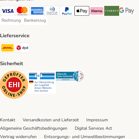
Visa Payment Method
Mastercard Payment Method
American Express Payment Method
Diners Club Payment Method
PayPal Payment Method
Apple Pay Payment Method
Klarna Payment Method
Riverty Payment 
Google P
Rechnung
Bankeinzug
Rechnung Payment Method
Bankeinzug Payment Method
Lieferservice
DHL Shipping Method
DPD Shipping Method
Sicherheit
Security
Security
Security
Kontakt
Versandkosten und Lieferzeit
Impressum
Allgemeine Geschäftsbedingungen
Digital Services Act
Vertrag widerrufen
Entsorgungs- und Umweltbestimmungen